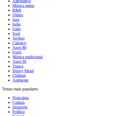
Alternativo
Música latina
R&B
Oldies
Jazz
Indie
Fado
Soul
Techno
Clássico
Anos 80
Forró
Música tradicional
Anos 90
Trance
Heavy Metal
Chillout
Ambiente
Temas mais populares
Noticiário
Cultura
Desporto
Política