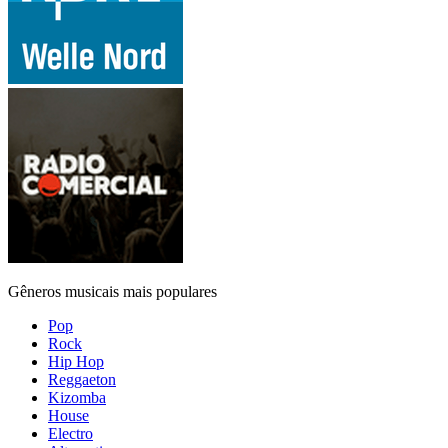
Gêneros musicais mais populares
Pop
Rock
Hip Hop
Reggaeton
Kizomba
House
Electro