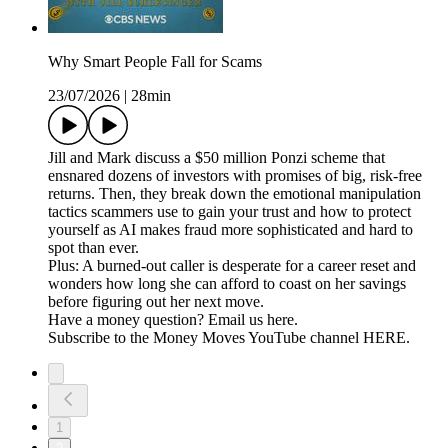
Why Smart People Fall for Scams
23/07/2026
|
28min
Jill and Mark discuss a $50 million Ponzi scheme that
ensnared dozens of investors with promises of big, risk-free
returns. Then, they break down the emotional manipulation
tactics scammers use to gain your trust and how to protect
yourself as AI makes fraud more sophisticated and hard to
spot than ever.
Plus: A burned-out caller is desperate for a career reset and
wonders how long she can afford to coast on her savings
before figuring out her next move.
Have a money question? Email us ⁠⁠⁠⁠⁠⁠⁠⁠⁠⁠⁠⁠⁠⁠⁠⁠⁠⁠⁠⁠⁠⁠⁠⁠⁠⁠⁠⁠⁠⁠⁠⁠⁠⁠⁠⁠⁠⁠⁠⁠⁠⁠⁠⁠⁠⁠⁠⁠⁠⁠⁠⁠⁠⁠⁠⁠⁠⁠⁠⁠⁠⁠⁠⁠⁠⁠⁠⁠⁠⁠⁠⁠⁠⁠⁠⁠⁠⁠⁠⁠⁠⁠⁠⁠⁠⁠⁠⁠⁠⁠⁠⁠⁠⁠⁠⁠⁠⁠⁠⁠⁠⁠⁠⁠⁠⁠⁠⁠⁠⁠⁠⁠⁠⁠⁠⁠⁠⁠⁠⁠⁠⁠⁠⁠⁠⁠⁠⁠⁠⁠⁠⁠⁠⁠⁠⁠⁠⁠⁠⁠⁠⁠⁠⁠⁠⁠⁠⁠⁠⁠⁠⁠⁠⁠⁠⁠⁠⁠⁠⁠⁠⁠⁠⁠⁠⁠⁠⁠⁠⁠⁠⁠⁠⁠⁠⁠⁠⁠⁠⁠⁠⁠⁠⁠⁠⁠⁠⁠⁠⁠⁠⁠⁠⁠⁠⁠⁠here⁠⁠⁠⁠⁠⁠⁠⁠⁠⁠⁠⁠⁠⁠⁠⁠⁠⁠⁠⁠⁠⁠⁠⁠⁠⁠⁠⁠⁠⁠⁠⁠⁠⁠⁠⁠⁠⁠⁠⁠⁠⁠⁠⁠⁠⁠⁠⁠⁠⁠⁠⁠⁠⁠⁠⁠⁠⁠⁠⁠⁠⁠⁠⁠⁠⁠⁠⁠⁠⁠⁠⁠⁠⁠⁠⁠⁠⁠⁠⁠⁠⁠⁠⁠⁠⁠⁠⁠⁠⁠⁠⁠⁠⁠⁠⁠⁠⁠⁠⁠⁠⁠⁠⁠⁠⁠⁠⁠⁠⁠⁠⁠⁠⁠⁠⁠⁠⁠⁠⁠⁠⁠⁠⁠⁠⁠⁠⁠⁠⁠⁠⁠⁠⁠⁠⁠⁠⁠⁠⁠⁠⁠⁠⁠⁠⁠⁠⁠⁠⁠⁠⁠⁠⁠⁠⁠⁠⁠⁠⁠⁠⁠⁠⁠⁠⁠⁠⁠⁠⁠⁠⁠⁠⁠⁠⁠⁠⁠⁠⁠⁠⁠⁠⁠⁠⁠⁠⁠⁠⁠⁠⁠⁠⁠⁠⁠⁠.
Subscribe to the Money Moves YouTube channel HERE.
1