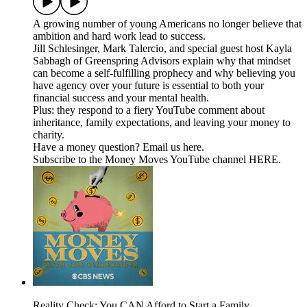
A growing number of young Americans no longer believe that
ambition and hard work lead to success.
Jill Schlesinger, Mark Talercio, and special guest host Kayla
Sabbagh of Greenspring Advisors explain why that mindset
can become a self-fulfilling prophecy and why believing you
have agency over your future is essential to both your
financial success and your mental health.
Plus: they respond to a fiery YouTube comment about
inheritance, family expectations, and leaving your money to
charity.
Have a money question? Email us ⁠⁠⁠⁠⁠⁠⁠⁠⁠⁠⁠⁠⁠⁠⁠⁠⁠⁠⁠⁠⁠⁠⁠⁠⁠⁠⁠⁠⁠⁠⁠⁠⁠⁠⁠⁠⁠⁠⁠⁠⁠⁠⁠⁠⁠⁠⁠⁠⁠⁠⁠⁠⁠⁠⁠⁠⁠⁠⁠⁠⁠⁠⁠⁠⁠⁠⁠⁠⁠⁠⁠⁠⁠⁠⁠⁠⁠⁠⁠⁠⁠⁠⁠⁠⁠⁠⁠⁠⁠⁠⁠⁠⁠⁠⁠⁠⁠⁠⁠⁠⁠⁠⁠⁠⁠⁠⁠⁠⁠⁠⁠⁠⁠⁠⁠⁠⁠⁠⁠⁠⁠⁠⁠⁠⁠⁠⁠⁠⁠⁠⁠⁠⁠⁠⁠⁠⁠⁠⁠⁠⁠⁠⁠⁠⁠⁠⁠⁠⁠⁠⁠⁠⁠⁠⁠⁠⁠⁠⁠⁠⁠⁠⁠⁠⁠⁠⁠⁠⁠⁠⁠⁠⁠⁠⁠⁠⁠⁠⁠⁠⁠⁠⁠⁠⁠⁠⁠⁠⁠⁠⁠⁠⁠⁠⁠⁠⁠here⁠⁠⁠⁠⁠⁠⁠⁠⁠⁠⁠⁠⁠⁠⁠⁠⁠⁠⁠⁠⁠⁠⁠⁠⁠⁠⁠⁠⁠⁠⁠⁠⁠⁠⁠⁠⁠⁠⁠⁠⁠⁠⁠⁠⁠⁠⁠⁠⁠⁠⁠⁠⁠⁠⁠⁠⁠⁠⁠⁠⁠⁠⁠⁠⁠⁠⁠⁠⁠⁠⁠⁠⁠⁠⁠⁠⁠⁠⁠⁠⁠⁠⁠⁠⁠⁠⁠⁠⁠⁠⁠⁠⁠⁠⁠⁠⁠⁠⁠⁠⁠⁠⁠⁠⁠⁠⁠⁠⁠⁠⁠⁠⁠⁠⁠⁠⁠⁠⁠⁠⁠⁠⁠⁠⁠⁠⁠⁠⁠⁠⁠⁠⁠⁠⁠⁠⁠⁠⁠⁠⁠⁠⁠⁠⁠⁠⁠⁠⁠⁠⁠⁠⁠⁠⁠⁠⁠⁠⁠⁠⁠⁠⁠⁠⁠⁠⁠⁠⁠⁠⁠⁠⁠⁠⁠⁠⁠⁠⁠⁠⁠⁠⁠⁠⁠⁠⁠⁠⁠⁠⁠⁠⁠⁠⁠⁠⁠.
Subscribe to the Money Moves YouTube channel HERE.
Reality Check: You CAN Afford to Start a Family