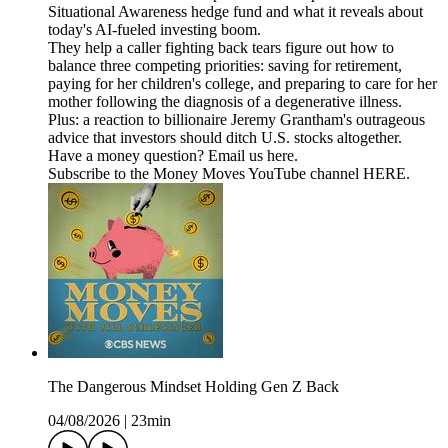
Situational Awareness hedge fund and what it reveals about
today's AI-fueled investing boom.
They help a caller fighting back tears figure out how to
balance three competing priorities: saving for retirement,
paying for her children's college, and preparing to care for her
mother following the diagnosis of a degenerative illness.
Plus: a reaction to billionaire Jeremy Grantham's outrageous
advice that investors should ditch U.S. stocks altogether.
Have a money question? Email us ⁠⁠⁠⁠⁠⁠⁠⁠⁠⁠⁠⁠⁠⁠⁠⁠⁠⁠⁠⁠⁠⁠⁠⁠⁠⁠⁠⁠⁠⁠⁠⁠⁠⁠⁠⁠⁠⁠⁠⁠⁠⁠⁠⁠⁠⁠⁠⁠⁠⁠⁠⁠⁠⁠⁠⁠⁠⁠⁠⁠⁠⁠⁠⁠⁠⁠⁠⁠⁠⁠⁠⁠⁠⁠⁠⁠⁠⁠⁠⁠⁠⁠⁠⁠⁠⁠⁠⁠⁠⁠⁠⁠⁠⁠⁠⁠⁠⁠⁠⁠⁠⁠⁠⁠⁠⁠⁠⁠⁠⁠⁠⁠⁠⁠⁠⁠⁠⁠⁠⁠⁠⁠⁠⁠⁠⁠⁠⁠⁠⁠⁠⁠⁠⁠⁠⁠⁠⁠⁠⁠⁠⁠⁠⁠⁠⁠⁠⁠⁠⁠⁠⁠⁠⁠⁠⁠⁠⁠⁠⁠⁠⁠⁠⁠⁠⁠⁠⁠⁠⁠⁠⁠⁠⁠⁠⁠⁠⁠⁠⁠⁠⁠⁠⁠⁠⁠⁠⁠⁠⁠⁠⁠⁠⁠⁠⁠⁠here⁠⁠⁠⁠⁠⁠⁠⁠⁠⁠⁠⁠⁠⁠⁠⁠⁠⁠⁠⁠⁠⁠⁠⁠⁠⁠⁠⁠⁠⁠⁠⁠⁠⁠⁠⁠⁠⁠⁠⁠⁠⁠⁠⁠⁠⁠⁠⁠⁠⁠⁠⁠⁠⁠⁠⁠⁠⁠⁠⁠⁠⁠⁠⁠⁠⁠⁠⁠⁠⁠⁠⁠⁠⁠⁠⁠⁠⁠⁠⁠⁠⁠⁠⁠⁠⁠⁠⁠⁠⁠⁠⁠⁠⁠⁠⁠⁠⁠⁠⁠⁠⁠⁠⁠⁠⁠⁠⁠⁠⁠⁠⁠⁠⁠⁠⁠⁠⁠⁠⁠⁠⁠⁠⁠⁠⁠⁠⁠⁠⁠⁠⁠⁠⁠⁠⁠⁠⁠⁠⁠⁠⁠⁠⁠⁠⁠⁠⁠⁠⁠⁠⁠⁠⁠⁠⁠⁠⁠⁠⁠⁠⁠⁠⁠⁠⁠⁠⁠⁠⁠⁠⁠⁠⁠⁠⁠⁠⁠⁠⁠⁠⁠⁠⁠⁠⁠⁠⁠⁠⁠⁠⁠⁠⁠⁠⁠⁠.
Subscribe to the Money Moves YouTube channel HERE.
The Dangerous Mindset Holding Gen Z Back
04/08/2026
|
23min