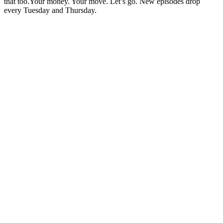
that too.Your money. Your move. Let’s go. New episodes drop
every Tuesday and Thursday.
Sítio Web de podcast