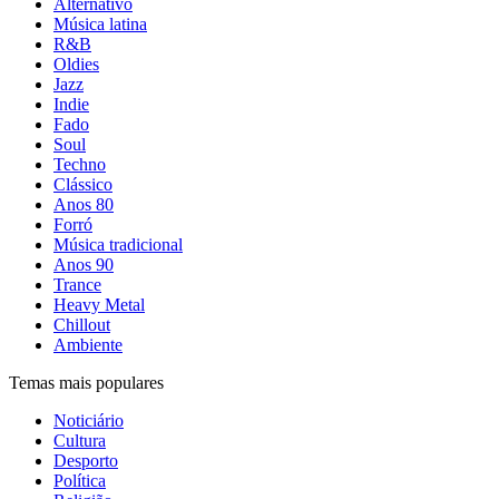
Alternativo
Música latina
R&B
Oldies
Jazz
Indie
Fado
Soul
Techno
Clássico
Anos 80
Forró
Música tradicional
Anos 90
Trance
Heavy Metal
Chillout
Ambiente
Temas mais populares
Noticiário
Cultura
Desporto
Política