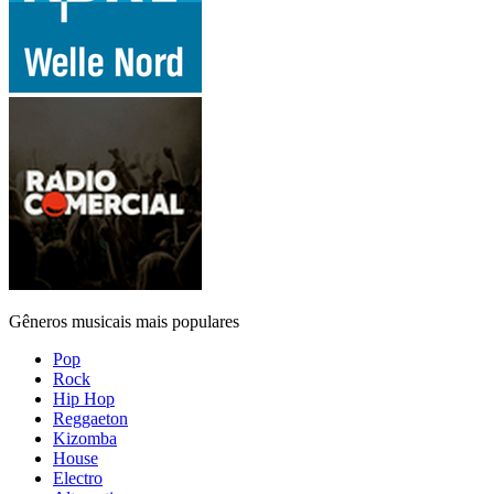
Gêneros musicais mais populares
Pop
Rock
Hip Hop
Reggaeton
Kizomba
House
Electro