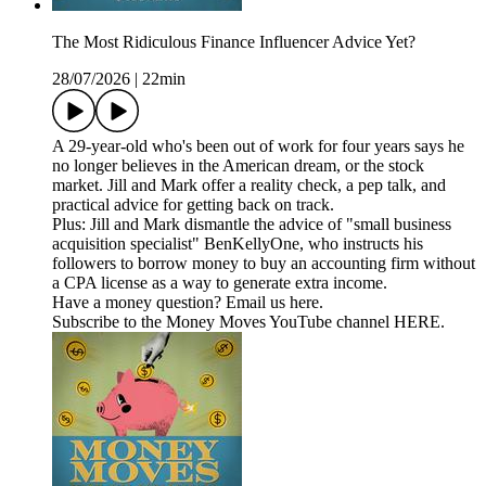
The Most Ridiculous Finance Influencer Advice Yet?
28/07/2026
|
22min
A 29-year-old who's been out of work for four years says he
no longer believes in the American dream, or the stock
market. Jill and Mark offer a reality check, a pep talk, and
practical advice for getting back on track.
Plus: Jill and Mark dismantle the advice of "small business
acquisition specialist" BenKellyOne, who instructs his
followers to borrow money to buy an accounting firm without
a CPA license as a way to generate extra income.
Have a money question? Email us ⁠⁠⁠⁠⁠⁠⁠⁠⁠⁠⁠⁠⁠⁠⁠⁠⁠⁠⁠⁠⁠⁠⁠⁠⁠⁠⁠⁠⁠⁠⁠⁠⁠⁠⁠⁠⁠⁠⁠⁠⁠⁠⁠⁠⁠⁠⁠⁠⁠⁠⁠⁠⁠⁠⁠⁠⁠⁠⁠⁠⁠⁠⁠⁠⁠⁠⁠⁠⁠⁠⁠⁠⁠⁠⁠⁠⁠⁠⁠⁠⁠⁠⁠⁠⁠⁠⁠⁠⁠⁠⁠⁠⁠⁠⁠⁠⁠⁠⁠⁠⁠⁠⁠⁠⁠⁠⁠⁠⁠⁠⁠⁠⁠⁠⁠⁠⁠⁠⁠⁠⁠⁠⁠⁠⁠⁠⁠⁠⁠⁠⁠⁠⁠⁠⁠⁠⁠⁠⁠⁠⁠⁠⁠⁠⁠⁠⁠⁠⁠⁠⁠⁠⁠⁠⁠⁠⁠⁠⁠⁠⁠⁠⁠⁠⁠⁠⁠⁠⁠⁠⁠⁠⁠⁠⁠⁠⁠⁠⁠⁠⁠⁠⁠⁠⁠⁠⁠⁠⁠⁠⁠⁠⁠⁠⁠⁠⁠here⁠⁠⁠⁠⁠⁠⁠⁠⁠⁠⁠⁠⁠⁠⁠⁠⁠⁠⁠⁠⁠⁠⁠⁠⁠⁠⁠⁠⁠⁠⁠⁠⁠⁠⁠⁠⁠⁠⁠⁠⁠⁠⁠⁠⁠⁠⁠⁠⁠⁠⁠⁠⁠⁠⁠⁠⁠⁠⁠⁠⁠⁠⁠⁠⁠⁠⁠⁠⁠⁠⁠⁠⁠⁠⁠⁠⁠⁠⁠⁠⁠⁠⁠⁠⁠⁠⁠⁠⁠⁠⁠⁠⁠⁠⁠⁠⁠⁠⁠⁠⁠⁠⁠⁠⁠⁠⁠⁠⁠⁠⁠⁠⁠⁠⁠⁠⁠⁠⁠⁠⁠⁠⁠⁠⁠⁠⁠⁠⁠⁠⁠⁠⁠⁠⁠⁠⁠⁠⁠⁠⁠⁠⁠⁠⁠⁠⁠⁠⁠⁠⁠⁠⁠⁠⁠⁠⁠⁠⁠⁠⁠⁠⁠⁠⁠⁠⁠⁠⁠⁠⁠⁠⁠⁠⁠⁠⁠⁠⁠⁠⁠⁠⁠⁠⁠⁠⁠⁠⁠⁠⁠⁠⁠⁠⁠⁠⁠.
Subscribe to the Money Moves YouTube channel HERE.