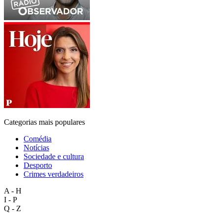
Categorias mais populares
Comédia
Notícias
Sociedade e cultura
Desporto
Crimes verdadeiros
A - H
I - P
Q - Z