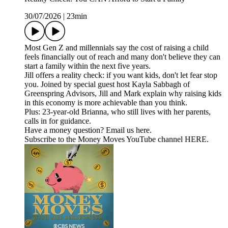
30/07/2026
|
23min
Most Gen Z and millennials say the cost of raising a child
feels financially out of reach and many don't believe they can
start a family within the next five years.
Jill offers a reality check: if you want kids, don't let fear stop
you. Joined by special guest host Kayla Sabbagh of
Greenspring Advisors, Jill and Mark explain why raising kids
in this economy is more achievable than you think.
Plus: 23-year-old Brianna, who still lives with her parents,
calls in for guidance.
Have a money question? Email us ⁠⁠⁠⁠⁠⁠⁠⁠⁠⁠⁠⁠⁠⁠⁠⁠⁠⁠⁠⁠⁠⁠⁠⁠⁠⁠⁠⁠⁠⁠⁠⁠⁠⁠⁠⁠⁠⁠⁠⁠⁠⁠⁠⁠⁠⁠⁠⁠⁠⁠⁠⁠⁠⁠⁠⁠⁠⁠⁠⁠⁠⁠⁠⁠⁠⁠⁠⁠⁠⁠⁠⁠⁠⁠⁠⁠⁠⁠⁠⁠⁠⁠⁠⁠⁠⁠⁠⁠⁠⁠⁠⁠⁠⁠⁠⁠⁠⁠⁠⁠⁠⁠⁠⁠⁠⁠⁠⁠⁠⁠⁠⁠⁠⁠⁠⁠⁠⁠⁠⁠⁠⁠⁠⁠⁠⁠⁠⁠⁠⁠⁠⁠⁠⁠⁠⁠⁠⁠⁠⁠⁠⁠⁠⁠⁠⁠⁠⁠⁠⁠⁠⁠⁠⁠⁠⁠⁠⁠⁠⁠⁠⁠⁠⁠⁠⁠⁠⁠⁠⁠⁠⁠⁠⁠⁠⁠⁠⁠⁠⁠⁠⁠⁠⁠⁠⁠⁠⁠⁠⁠⁠⁠⁠⁠⁠⁠⁠here⁠⁠⁠⁠⁠⁠⁠⁠⁠⁠⁠⁠⁠⁠⁠⁠⁠⁠⁠⁠⁠⁠⁠⁠⁠⁠⁠⁠⁠⁠⁠⁠⁠⁠⁠⁠⁠⁠⁠⁠⁠⁠⁠⁠⁠⁠⁠⁠⁠⁠⁠⁠⁠⁠⁠⁠⁠⁠⁠⁠⁠⁠⁠⁠⁠⁠⁠⁠⁠⁠⁠⁠⁠⁠⁠⁠⁠⁠⁠⁠⁠⁠⁠⁠⁠⁠⁠⁠⁠⁠⁠⁠⁠⁠⁠⁠⁠⁠⁠⁠⁠⁠⁠⁠⁠⁠⁠⁠⁠⁠⁠⁠⁠⁠⁠⁠⁠⁠⁠⁠⁠⁠⁠⁠⁠⁠⁠⁠⁠⁠⁠⁠⁠⁠⁠⁠⁠⁠⁠⁠⁠⁠⁠⁠⁠⁠⁠⁠⁠⁠⁠⁠⁠⁠⁠⁠⁠⁠⁠⁠⁠⁠⁠⁠⁠⁠⁠⁠⁠⁠⁠⁠⁠⁠⁠⁠⁠⁠⁠⁠⁠⁠⁠⁠⁠⁠⁠⁠⁠⁠⁠⁠⁠⁠⁠⁠⁠.
Subscribe to the Money Moves YouTube channel HERE.