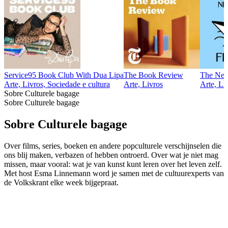
Service95 Book Club With Dua Lipa
The Book Review
The New 
Arte, Livros, Sociedade e cultura
Arte, Livros
Arte, Li
Sobre Culturele bagage
Sobre Culturele bagage
Sobre Culturele bagage
Over films, series, boeken en andere popculturele verschijnselen die
ons blij maken, verbazen of hebben ontroerd. Over wat je niet mag
missen, maar vooral: wat je van kunst kunt leren over het leven zelf.
Met host Esma Linnemann word je samen met de cultuurexperts van
de Volkskrant elke week bijgepraat.
Sítio Web de podcast