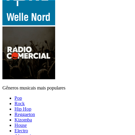
Gêneros musicais mais populares
Pop
Rock
Hip Hop
Reggaeton
Kizomba
House
Electro