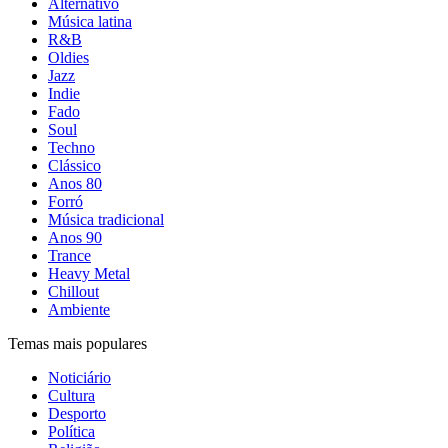
Alternativo
Música latina
R&B
Oldies
Jazz
Indie
Fado
Soul
Techno
Clássico
Anos 80
Forró
Música tradicional
Anos 90
Trance
Heavy Metal
Chillout
Ambiente
Temas mais populares
Noticiário
Cultura
Desporto
Política