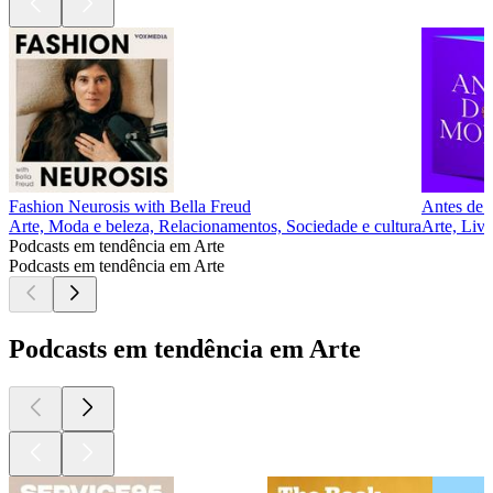
Fashion Neurosis with Bella Freud
Antes de 
Arte, Moda e beleza, Relacionamentos, Sociedade e cultura
Arte, Livr
Podcasts em tendência em Arte
Podcasts em tendência em Arte
Podcasts em tendência em Arte