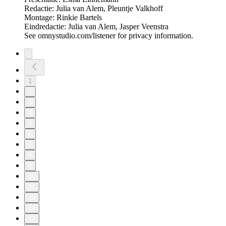
Redactie: Julia van Alem, Pleuntje Valkhoff
Montage: Rinkie Bartels
Eindredactie: Julia van Alem, Jasper Veenstra
See omnystudio.com/listener for privacy information.
1
2
3
4
5
6
7
8
9
10
11
20
22
23