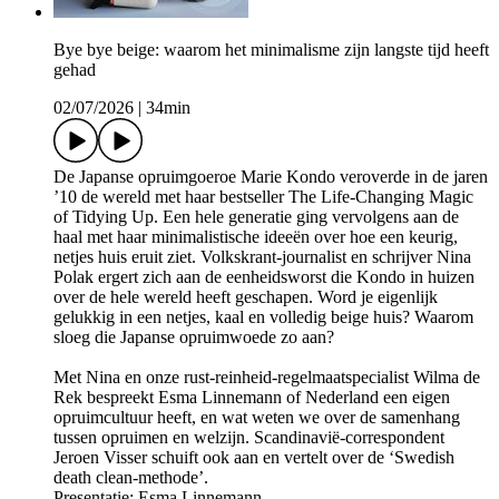
Bye bye beige: waarom het minimalisme zijn langste tijd heeft
gehad
02/07/2026
|
34min
De Japanse opruimgoeroe Marie Kondo veroverde in de jaren
’10 de wereld met haar bestseller The Life-Changing Magic
of Tidying Up. Een hele generatie ging vervolgens aan de
haal met haar minimalistische ideeën over hoe een keurig,
netjes huis eruit ziet. Volkskrant-journalist en schrijver Nina
Polak ergert zich aan de eenheidsworst die Kondo in huizen
over de hele wereld heeft geschapen. Word je eigenlijk
gelukkig in een netjes, kaal en volledig beige huis? Waarom
sloeg die Japanse opruimwoede zo aan?
Met Nina en onze rust-reinheid-regelmaatspecialist Wilma de
Rek bespreekt Esma Linnemann of Nederland een eigen
opruimcultuur heeft, en wat weten we over de samenhang
tussen opruimen en welzijn. Scandinavië-correspondent
Jeroen Visser schuift ook aan en vertelt over de ‘Swedish
death clean-methode’.
Presentatie: Esma Linnemann