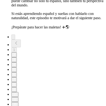
puede cambiar no solo tu español, sino también tu perspectiva
del mundo.
Si estás aprendiendo español y sueñas con hablarlo con
naturalidad, este episodio te motivará a dar el siguiente paso.
¡Prepárate para hacer las maletas! ✈️🌎
1
2
3
4
5
6
7
8
9
10
11
20