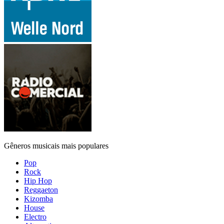
Gêneros musicais mais populares
Pop
Rock
Hip Hop
Reggaeton
Kizomba
House
Electro