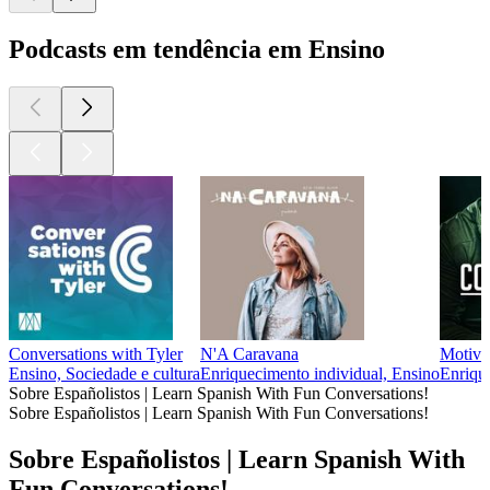
Podcasts em tendência em Ensino
Conversations with Tyler
N'A Caravana
Motiva
Ensino, Sociedade e cultura
Enriquecimento individual, Ensino
Enrique
Sobre Españolistos | Learn Spanish With Fun Conversations!
Sobre Españolistos | Learn Spanish With Fun Conversations!
Sobre Españolistos | Learn Spanish With
Fun Conversations!