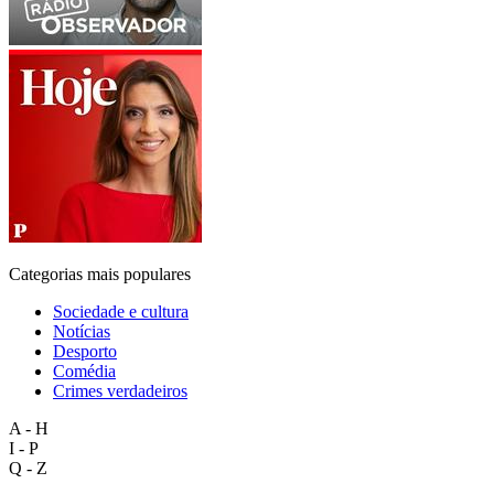
Categorias mais populares
Sociedade e cultura
Notícias
Desporto
Comédia
Crimes verdadeiros
A - H
I - P
Q - Z