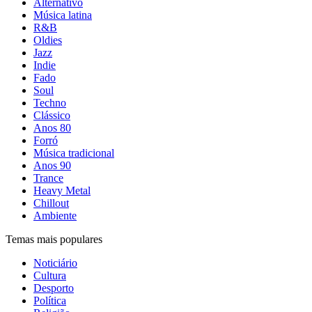
Alternativo
Música latina
R&B
Oldies
Jazz
Indie
Fado
Soul
Techno
Clássico
Anos 80
Forró
Música tradicional
Anos 90
Trance
Heavy Metal
Chillout
Ambiente
Temas mais populares
Noticiário
Cultura
Desporto
Política