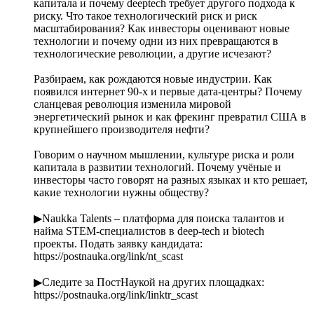
капитала и почему deeptech требует другого подхода к
риску. Что такое технологический риск и риск
масштабирования? Как инвесторы оценивают новые
технологии и почему одни из них превращаются в
технологические революции, а другие исчезают?
Разбираем, как рождаются новые индустрии. Как
появился интернет 90-х и первые дата-центры? Почему
сланцевая революция изменила мировой
энергетический рынок и как фрекинг превратил США в
крупнейшего производителя нефти?
Говорим о научном мышлении, культуре риска и роли
капитала в развитии технологий. Почему учёные и
инвесторы часто говорят на разных языках и кто решает,
какие технологии нужны обществу?
▶︎Naukka Talents – платформа для поиска талантов и
найма STEM-специалистов в deep-tech и biotech
проекты. Подать заявку кандидата:
https://postnauka.org/link/nt_scast
▶︎Следите за ПостНаукой на других площадках:
https://postnauka.org/link/linktr_scast