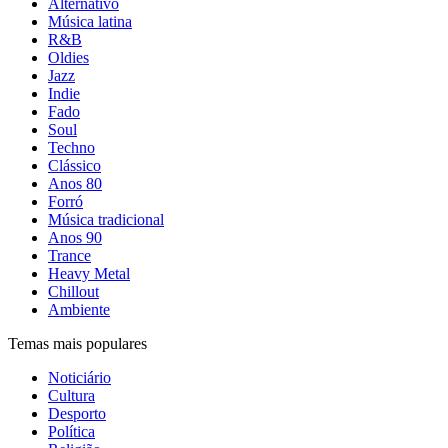
Alternativo
Música latina
R&B
Oldies
Jazz
Indie
Fado
Soul
Techno
Clássico
Anos 80
Forró
Música tradicional
Anos 90
Trance
Heavy Metal
Chillout
Ambiente
Temas mais populares
Noticiário
Cultura
Desporto
Política