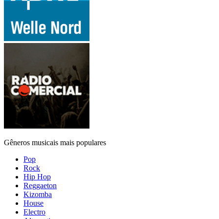
Gêneros musicais mais populares
Pop
Rock
Hip Hop
Reggaeton
Kizomba
House
Electro