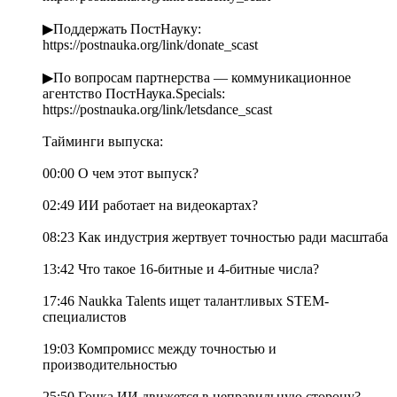
▶Поддержать ПостНауку:
https://postnauka.org/link/donate_scast
▶По вопросам партнерства — коммуникационное
агентство ПостНаука.Specials:
https://postnauka.org/link/letsdance_scast
Тайминги выпуска:
00:00 О чем этот выпуск?
02:49 ИИ работает на видеокартах?
08:23 Как индустрия жертвует точностью ради масштаба
13:42 Что такое 16-битные и 4-битные числа?
17:46 Naukka Talents ищет талантливых STEM-
специалистов
19:03 Компромисс между точностью и
производительностью
25:50 Гонка ИИ движется в неправильную сторону?