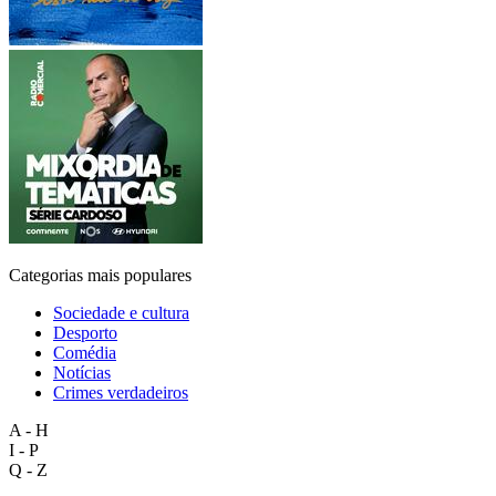
Categorias mais populares
Sociedade e cultura
Desporto
Comédia
Notícias
Crimes verdadeiros
A - H
I - P
Q - Z