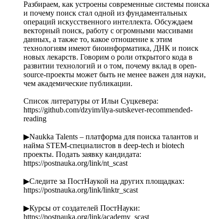
Разбираем, как устроены современные системы поиска
и почему поиск стал одной из фундаментальных
операций искусственного интеллекта. Обсуждаем
векторный поиск, работу с огромными массивами
данных, а также то, какое отношение к этим
технологиям имеют биоинформатика, ДНК и поиск
новых лекарств. Говорим о роли открытого кода в
развитии технологий и о том, почему вклад в open-
source-проекты может быть не менее важен для науки,
чем академические публикации.
Список литературы от Ильи Суцкевера:
https://github.com/dzyim/ilya-sutskever-recommended-
reading
▶︎Naukka Talents – платформа для поиска талантов и
найма STEM-специалистов в deep-tech и biotech
проекты. Подать заявку кандидата:
https://postnauka.org/link/nt_scast
▶︎Следите за ПостНаукой на других площадках:
https://postnauka.org/link/linktr_scast
▶Курсы от создателей ПостНауки:
https://postnauka.org/link/academy_scast