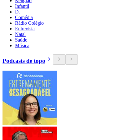
Religião
Infantil
DJ
Comédia
Rádio Colégio
Entrevista
Natal
Saúde
Música
Podcasts de topo