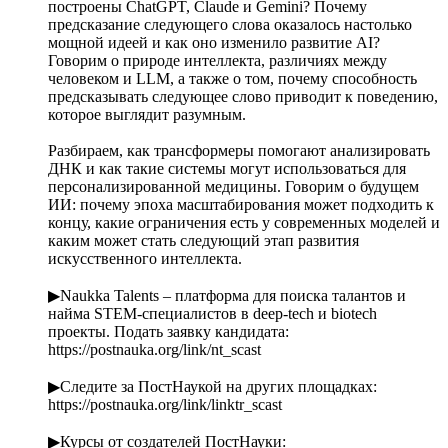
построены ChatGPT, Claude и Gemini? Почему
предсказание следующего слова оказалось настолько
мощной идеей и как оно изменило развитие AI?
Говорим о природе интеллекта, различиях между
человеком и LLM, а также о том, почему способность
предсказывать следующее слово приводит к поведению,
которое выглядит разумным.
Разбираем, как трансформеры помогают анализировать
ДНК и как такие системы могут использоваться для
персонализированной медицины. Говорим о будущем
ИИ: почему эпоха масштабирования может подходить к
концу, какие ограничения есть у современных моделей и
каким может стать следующий этап развития
искусственного интеллекта.
▶︎Naukka Talents – платформа для поиска талантов и
найма STEM-специалистов в deep-tech и biotech
проекты. Подать заявку кандидата:
https://postnauka.org/link/nt_scast
▶︎Следите за ПостНаукой на других площадках:
https://postnauka.org/link/linktr_scast
▶Курсы от создателей ПостНауки: