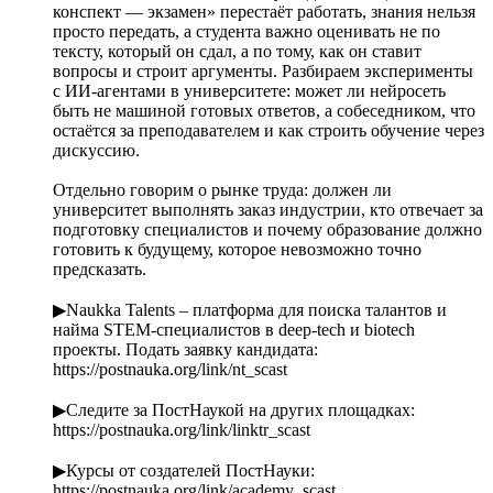
конспект — экзамен» перестаёт работать, знания нельзя
просто передать, а студента важно оценивать не по
тексту, который он сдал, а по тому, как он ставит
вопросы и строит аргументы. Разбираем эксперименты
с ИИ-агентами в университете: может ли нейросеть
быть не машиной готовых ответов, а собеседником, что
остаётся за преподавателем и как строить обучение через
дискуссию.
Отдельно говорим о рынке труда: должен ли
университет выполнять заказ индустрии, кто отвечает за
подготовку специалистов и почему образование должно
готовить к будущему, которое невозможно точно
предсказать.
▶︎Naukka Talents – платформа для поиска талантов и
найма STEM-специалистов в deep-tech и biotech
проекты. Подать заявку кандидата:
https://postnauka.org/link/nt_scast
▶︎Следите за ПостНаукой на других площадках:
https://postnauka.org/link/linktr_scast
▶Курсы от создателей ПостНауки:
https://postnauka.org/link/academy_scast