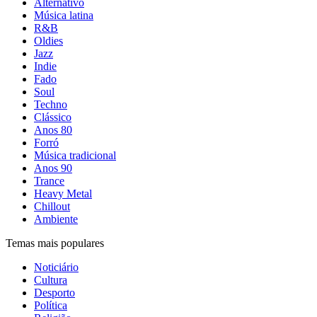
Alternativo
Música latina
R&B
Oldies
Jazz
Indie
Fado
Soul
Techno
Clássico
Anos 80
Forró
Música tradicional
Anos 90
Trance
Heavy Metal
Chillout
Ambiente
Temas mais populares
Noticiário
Cultura
Desporto
Política