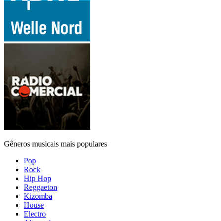
Gêneros musicais mais populares
Pop
Rock
Hip Hop
Reggaeton
Kizomba
House
Electro