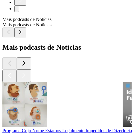
Mais podcasts de Notícias
Mais podcasts de Notícias
Mais podcasts de Notícias
Programa Cujo Nome Estamos Legalmente Impedidos de Dizer
Ideias