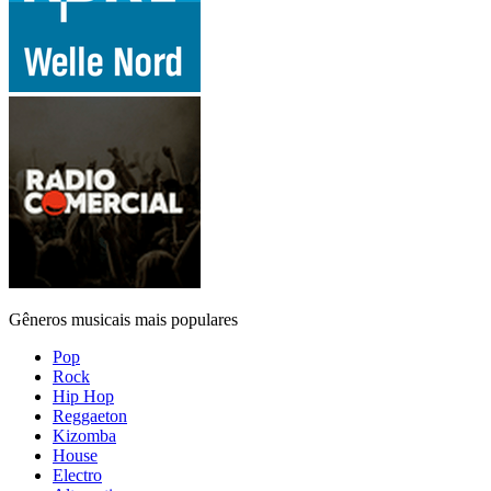
Gêneros musicais mais populares
Pop
Rock
Hip Hop
Reggaeton
Kizomba
House
Electro