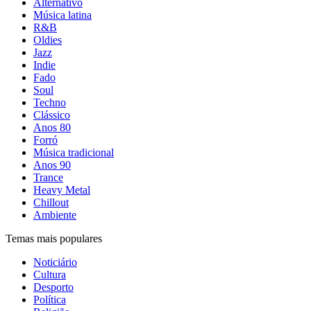
Alternativo
Música latina
R&B
Oldies
Jazz
Indie
Fado
Soul
Techno
Clássico
Anos 80
Forró
Música tradicional
Anos 90
Trance
Heavy Metal
Chillout
Ambiente
Temas mais populares
Noticiário
Cultura
Desporto
Política