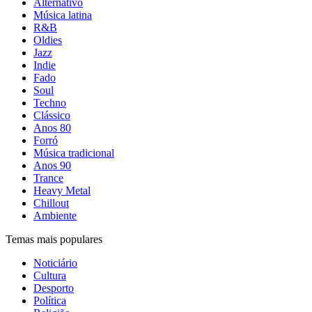
Alternativo
Música latina
R&B
Oldies
Jazz
Indie
Fado
Soul
Techno
Clássico
Anos 80
Forró
Música tradicional
Anos 90
Trance
Heavy Metal
Chillout
Ambiente
Temas mais populares
Noticiário
Cultura
Desporto
Política