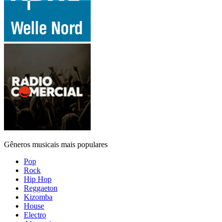
Gêneros musicais mais populares
Pop
Rock
Hip Hop
Reggaeton
Kizomba
House
Electro