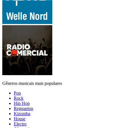
Gêneros musicais mais populares
Pop
Rock
Hip Hop
Reggaeton
Kizomba
House
Electro