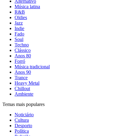
Alternativo
Música latina
R&B
Oldies
Jazz
Indie
Fado
Soul
Techno
Clássico
Anos 80
Forró
Música tradicional
Anos 90
Trance
Heavy Metal
Chillout
Ambiente
Temas mais populares
Noticiário
Cultura
Desporto
Política