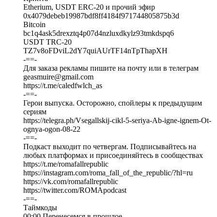
Etherium, USDT ERC-20 и прочий эфир
0x4079debeb19987bdf8ff4184f971744805875b3d
Bitcoin
bc1q4ask5drexztq4p07d4nzluxdkylz93tmkdspq6
USDT TRC-20
TZ7v8oFDviL2dY7quiAUrTF14nTpThapXH
-==-
Для заказа рекламы пишите на почту или в телеграм
geasmuire@gmail.com
https://t.me/caledfwlch_as
-==-
Герои выпуска. Осторожно, спойлеры к предыдущим
сериям
https://telegra.ph/Vsegallskij-cikl-5-seriya-Ab-igne-ignem-Ot-
ognya-ogon-08-22
-==-
Подкаст выходит по четвергам. Подписывайтесь на
любых платформах и присоединяйтесь в сообществах
https://t.me/romafallrepublic
https://instagram.com/roma_fall_of_the_republic/?hl=ru
https://vk.com/romafallrepublic
https://twitter.com/ROMApodcast
-==-
Таймкоды
00:00 Перенесемся в прошлое…