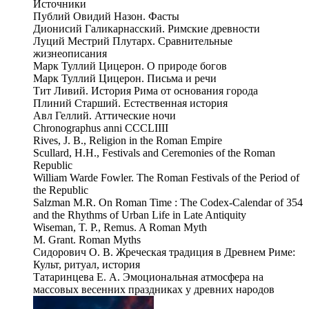
Источники
Публий Овидий Назон. Фасты
Дионисий Галикарнасский. Римские древности
Луций Местрий Плутарх. Сравнительные
жизнеописания
Марк Туллий Цицерон. О природе богов
Марк Туллий Цицерон. Письма и речи
Тит Ливий. История Рима от основания города
Плиний Старший. Естественная история
Авл Геллий. Аттические ночи
Chronographus anni CCCLIIII
Rives, J. B., Religion in the Roman Empire
Scullard, H.H., Festivals and Ceremonies of the Roman
Republic
William Warde Fowler. The Roman Festivals of the Period of
the Republic
Salzman M.R. On Roman Time : The Codex-Calendar of 354
and the Rhythms of Urban Life in Late Antiquity
Wiseman, T. P., Remus. A Roman Myth
M. Grant. Roman Myths
Сидорович О. В. Жреческая традиция в Древнем Риме:
Культ, ритуал, история
Татаринцева Е. А. Эмоциональная атмосфера на
массовых весенних праздниках у древних народов