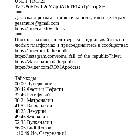
USDT TRC-20
TZ7v8oFDviL2dY7quiAUrTF14nTpThapXH
-==-
Для заказа рекламы пишите на почту или в телеграм
geasmuire@gmail.com
https://t.me/caledfwlch_as
-==-
Подкаст выходит по четвергам. Подписывайтесь на
любых платформах и присоединяйтесь в сообществах
https://t.me/romafallrepublic
https://instagram.com/roma_fall_of_the_republic/?hl=ru
https://vk.com/romafallrepublic
https://twitter.com/ROMApodcast
-==-
Таймкоды
00:00 Луперкалии
20:42 Фасти и Нефасти
32:46 Регифугий
38:24 Матроналии
41:52 Вакханалии
48:23 Лемурии
49:46 Флоралии
52:38 Вулканалии
56:06 Ludi Romani
1:10:49 Ио, Сатурналии!