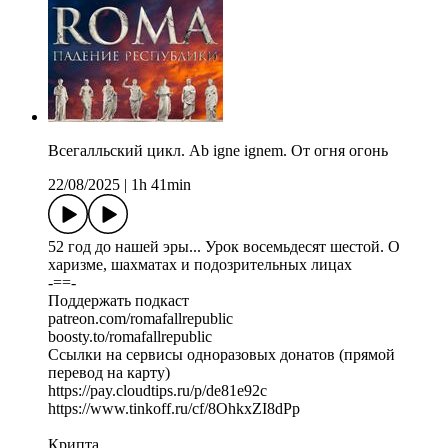
Всегалльский цикл. Ab igne ignem. От огня огонь
22/08/2025
|
1h 41min
52 год до нашей эры... Урок восемьдесят шестой. О
харизме, шахматах и подозрительных лицах
-==-
Поддержать подкаст
patreon.com/romafallrepublic
boosty.to/romafallrepublic
Ссылки на сервисы одноразовых донатов (прямой
перевод на карту)
https://pay.cloudtips.ru/p/de81e92c
https://www.tinkoff.ru/cf/8OhkxZI8dPp
Крипта