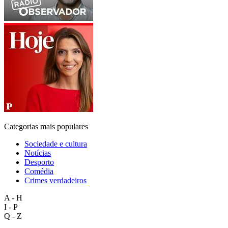
Categorias mais populares
Sociedade e cultura
Notícias
Desporto
Comédia
Crimes verdadeiros
A - H
I - P
Q - Z