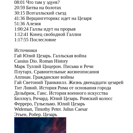
08:01 Что там у эдуев?
20:59 Битва на болотах
30:15 Всегалльский съезд
41:36 Верцингеторикс идет на Цезаря
51:36 Алезия
1:00:24 Галлы идут на прорыв
1:12:41 Конец свободной Галлии
1:17:55 Послесловие
Источники
Гай Юлий Цезарь. Галльская война
Cassius Dio. Roman History
Марк Туллий Цицерон. Письма и Речи
Плутарх. Сравнительные жизнеописания
Аппиан. Гражданские войны
Гай Светоний Транквилл. Жизнь двенадцати цезарей
Тит Ливий. История Рима от основания города
Дельбрюк, Ганс. История военного искусства
Биллоуз, Ричард. Юлий Цезарь. Римский колосс
Ферреро, Гульельмо. Юлий Цезарь
Wideman, Timothy Peter. Julius Caesar
Этьен, Робер. Цезарь