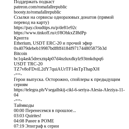
Поддержать подкаст
patreon.com/romafallrepublic
boosty.to/romafallrepublic
Ссылки на сервисы одноразовых донатов (прямой
перевод на карту)
https://pay.cloudtips.ru/p/de81e92c
https://www.tinkoff.ru/cf/8OhkxZI8dPp
Крипта
Etherium, USDT ERC-20 и прочий эфир
0x4079debeb19987bdf8ff4184f971744805875b3d
Bitcoin
bc1q4ask5drexztq4p07d4nzluxdkylz93tmkdspq6
USDT TRC-20
TZ7v8oFDviL2dY7quiAUrTF14nTpThapXH
-==-
Герои выпуска. Осторожно, спойлеры к предыдущим
сериям
https://telegra.ph/Vsegallskij-cikl-6-seriya-Alesia-Aleziya-11-
04
-==-
Таймкоды
00:00 Перенесемся в прошлое...
03:03 Quirites!
04:08 Ранее в РОМЕ
07:19 Эпиграф к серии