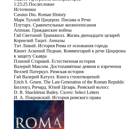
1:25:25 Послесловие
Источники
Cassius Dio. Roman History
Марк Туллий Цицерон. Письма и Речи
Плутарх. Сравнительные жизнеописания
Аппиан. Гражданские войны
Гай Светоний Транквилл. Жизнь двенадцати цезарей
Корнелий Тацит. Анналы
Тит Ливий. История Рима от основания города
Квинт Асконий Педиан. Комментарий к речи Цицерона
в защиту Скавра
Плиний Старший. Естественная история
Валерий Максим. Достопамятные деяния и изречения
Веллей Патеркул. Римская история
Гай Валерий Катулл. Книга стихотворений
Erich S. Gruen. The Last Generation of the Roman Republic
Биллоуз, Ричард. Юлий Цезарь. Римский колосс
D. R. Shackleton Bailey. Cicero: Select Letters
И. А. Покровский. История римского права