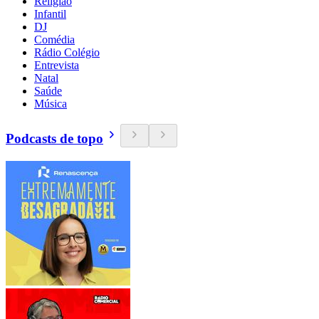
Religião
Infantil
DJ
Comédia
Rádio Colégio
Entrevista
Natal
Saúde
Música
Podcasts de topo