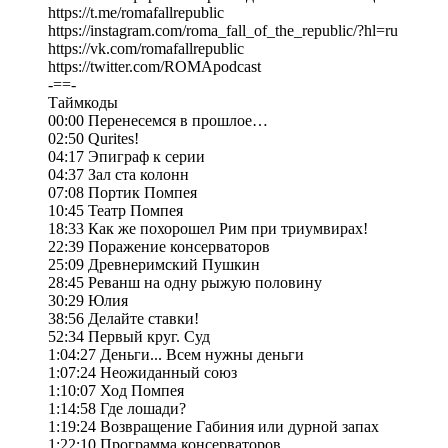
https://t.me/romafallrepublic
https://instagram.com/roma_fall_of_the_republic/?hl=ru
https://vk.com/romafallrepublic
https://twitter.com/ROMApodcast
-==-
Таймкоды
00:00 Перенесемся в прошлое…
02:50 Qurites!
04:17 Эпиграф к серии
04:37 Зал ста колонн
07:08 Портик Помпея
10:45 Театр Помпея
18:33 Как же похорошел Рим при триумвирах!
22:39 Поражение консерваторов
25:09 Древнеримский Пушкин
28:45 Реванш на одну рыжую половину
30:29 Юлия
38:56 Делайте ставки!
52:34 Первый круг. Суд
1:04:27 Деньги... Всем нужны деньги
1:07:24 Неожиданный союз
1:10:07 Ход Помпея
1:14:58 Где лошади?
1:19:24 Возвращение Габиния или дурной запах
1:22:10 Программа консерваторов