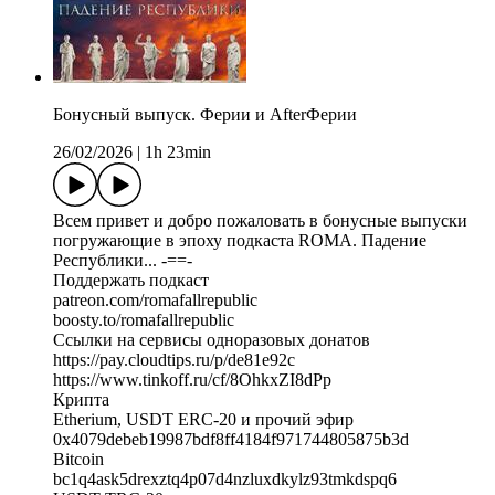
Бонусный выпуск. Ферии и AfterФерии
26/02/2026
|
1h 23min
Всем привет и добро пожаловать в бонусные выпуски
погружающие в эпоху подкаста ROMA. Падение
Республики... -==-
Поддержать подкаст
patreon.com/romafallrepublic
boosty.to/romafallrepublic
Ссылки на сервисы одноразовых донатов
https://pay.cloudtips.ru/p/de81e92c
https://www.tinkoff.ru/cf/8OhkxZI8dPp
Крипта
Etherium, USDT ERC-20 и прочий эфир
0x4079debeb19987bdf8ff4184f971744805875b3d
Bitcoin
bc1q4ask5drexztq4p07d4nzluxdkylz93tmkdspq6