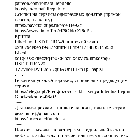
patreon.com/romafallrepublic
boosty.to/romafallrepublic
Ссылки на сервисы одноразовых донатов (прямой
перевод на карту)
https://pay.cloudtips.ru/p/de81e92c
https://www.tinkoff.ru/cf/8OhkxZI8dPp
Крипта
Etherium, USDT ERC-20 и прочий эфир
0x4079debeb19987bdf8ff4184f971744805875b3d
Bitcoin
bc1q4ask5drexztq4p07d4nzluxdkylz93tmkdspq6
USDT TRC-20
TZ7v8oFDviL2dY7quiAUrTF14nTpThapXH
-==-
Герои выпуска. Осторожно, спойлеры к предыдущим
сериям
https://telegra.ph/Predgrozovoj-cikl-1-seriya-Interitus-Legum-
Gibel-zakonov-06-02
-==-
Для заказа рекламы пишите на почту или в телеграм
geasmuire@gmail.com
https://t.me/caledfwlch_as
-==-
Подкаст выходит по четвергам. Подписывайтесь на
любых платформах и присоединяйтесь в сообществах