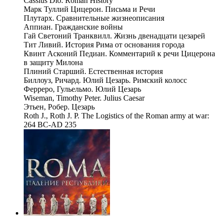
Cassius Dio. Roman History
Марк Туллий Цицерон. Письма и Речи
Плутарх. Сравнительные жизнеописания
Аппиан. Гражданские войны
Гай Светоний Транквилл. Жизнь двенадцати цезарей
Тит Ливий. История Рима от основания города
Квинт Асконий Педиан. Комментарий к речи Цицерона
в защиту Милона
Плиний Старший. Естественная история
Биллоуз, Ричард. Юлий Цезарь. Римский колосс
Ферреро, Гульельмо. Юлий Цезарь
Wiseman, Timothy Peter. Julius Caesar
Этьен, Робер. Цезарь
Roth J., Roth J. P. The Logistics of the Roman army at war:
264 BC-AD 235