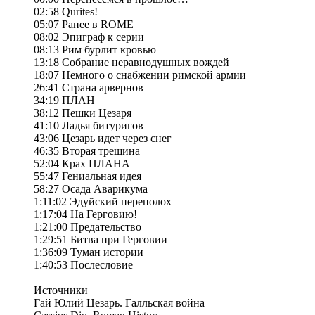
02:58 Qurites!
05:07 Ранее в ROME
08:02 Эпиграф к серии
08:13 Рим бурлит кровью
13:18 Собрание неравнодушных вождей
18:07 Немного о снабжении римской армии
26:41 Страна арвернов
34:19 ПЛАН
38:12 Пешки Цезаря
41:10 Ладья битуригов
43:06 Цезарь идет через снег
46:35 Вторая трещина
52:04 Крах ПЛАНА
55:47 Гениальная идея
58:27 Осада Аварикума
1:11:02 Эдуйский переполох
1:17:04 На Герговию!
1:21:00 Предательство
1:29:51 Битва при Герговии
1:36:09 Туман истории
1:40:53 Послесловие
Источники
Гай Юлий Цезарь. Галльская война