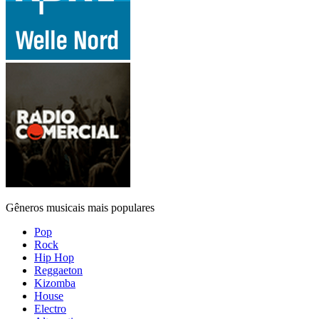
Gêneros musicais mais populares
Pop
Rock
Hip Hop
Reggaeton
Kizomba
House
Electro