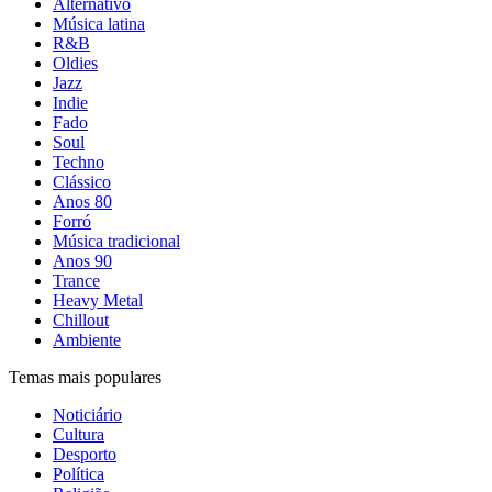
Alternativo
Música latina
R&B
Oldies
Jazz
Indie
Fado
Soul
Techno
Clássico
Anos 80
Forró
Música tradicional
Anos 90
Trance
Heavy Metal
Chillout
Ambiente
Temas mais populares
Noticiário
Cultura
Desporto
Política