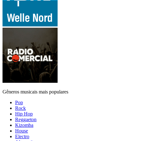
Gêneros musicais mais populares
Pop
Rock
Hip Hop
Reggaeton
Kizomba
House
Electro