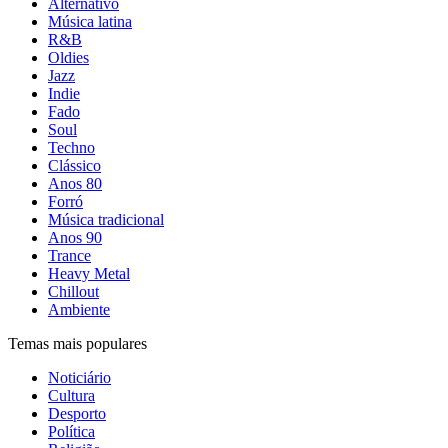
Alternativo
Música latina
R&B
Oldies
Jazz
Indie
Fado
Soul
Techno
Clássico
Anos 80
Forró
Música tradicional
Anos 90
Trance
Heavy Metal
Chillout
Ambiente
Temas mais populares
Noticiário
Cultura
Desporto
Política