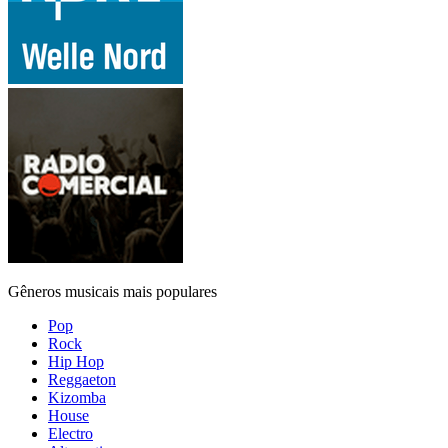
Gêneros musicais mais populares
Pop
Rock
Hip Hop
Reggaeton
Kizomba
House
Electro