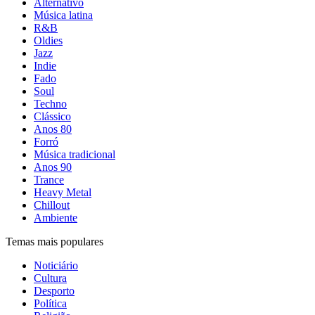
Alternativo
Música latina
R&B
Oldies
Jazz
Indie
Fado
Soul
Techno
Clássico
Anos 80
Forró
Música tradicional
Anos 90
Trance
Heavy Metal
Chillout
Ambiente
Temas mais populares
Noticiário
Cultura
Desporto
Política