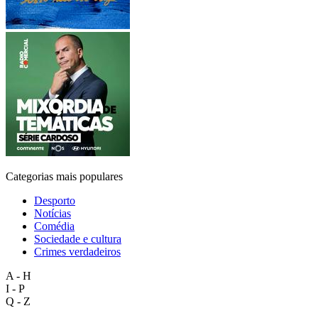
Categorias mais populares
Desporto
Notícias
Comédia
Sociedade e cultura
Crimes verdadeiros
A - H
I - P
Q - Z