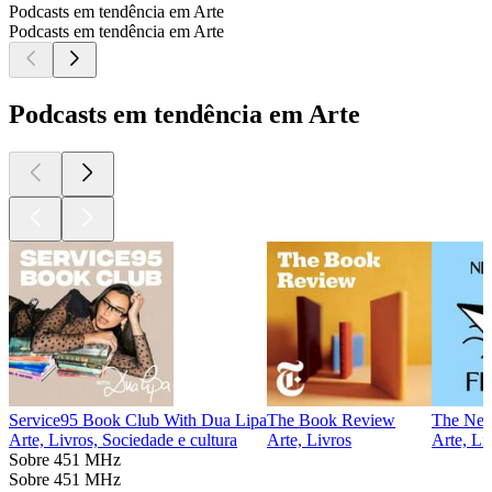
Podcasts em tendência em Arte
Podcasts em tendência em Arte
Podcasts em tendência em Arte
Service95 Book Club With Dua Lipa
The Book Review
The New 
Arte, Livros, Sociedade e cultura
Arte, Livros
Arte, Li
Sobre 451 MHz
Sobre 451 MHz