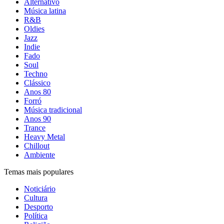
Alternativo
Música latina
R&B
Oldies
Jazz
Indie
Fado
Soul
Techno
Clássico
Anos 80
Forró
Música tradicional
Anos 90
Trance
Heavy Metal
Chillout
Ambiente
Temas mais populares
Noticiário
Cultura
Desporto
Política