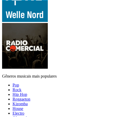
Gêneros musicais mais populares
Pop
Rock
Hip Hop
Reggaeton
Kizomba
House
Electro