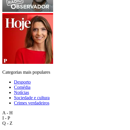
Categorias mais populares
Desporto
Comédia
Notícias
Sociedade e cultura
Crimes verdadeiros
A - H
I - P
Q - Z