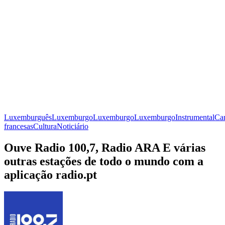
Luxemburguês
Luxemburgo
Luxemburgo
Luxemburgo
Instrumental
Ca
francesas
Cultura
Noticiário
Ouve Radio 100,7, Radio ARA E várias
outras estações de todo o mundo com a
aplicação radio.pt