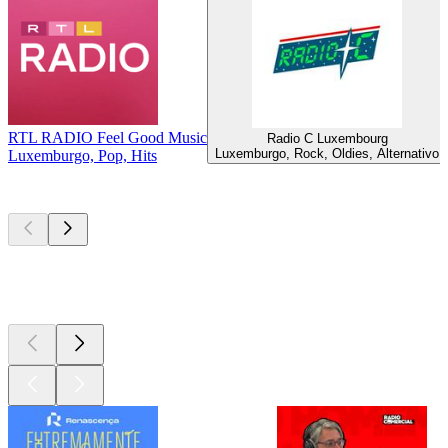
RTL RADIO Feel Good Music
Radio C Luxembourg
Luxemburgo, Rock, Oldies, Alternativo
Luxemburgo, Pop, Hits
Podcasts de
topo
Podcasts de
topo
Podcasts de
topo