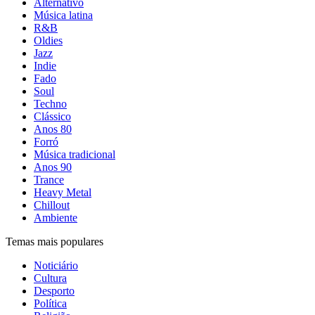
Alternativo
Música latina
R&B
Oldies
Jazz
Indie
Fado
Soul
Techno
Clássico
Anos 80
Forró
Música tradicional
Anos 90
Trance
Heavy Metal
Chillout
Ambiente
Temas mais populares
Noticiário
Cultura
Desporto
Política