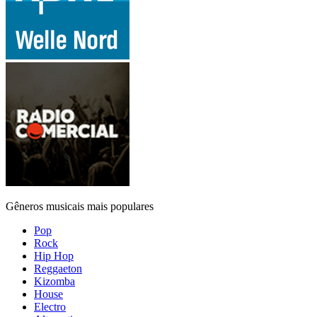
Gêneros musicais mais populares
Pop
Rock
Hip Hop
Reggaeton
Kizomba
House
Electro