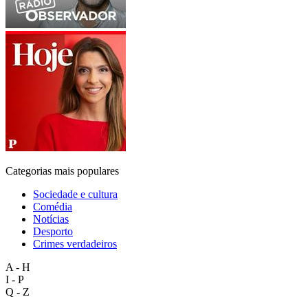
Categorias mais populares
Sociedade e cultura
Comédia
Notícias
Desporto
Crimes verdadeiros
A - H
I - P
Q - Z