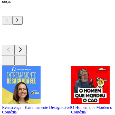
ouça.
Podcasts de
topo
Podcasts de
topo
Podcasts de
topo
Renascença - Extremamente Desagradável
O Homem que Mordeu o 
Comédia
Comédia