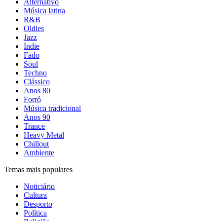
Alternativo
Música latina
R&B
Oldies
Jazz
Indie
Fado
Soul
Techno
Clássico
Anos 80
Forró
Música tradicional
Anos 90
Trance
Heavy Metal
Chillout
Ambiente
Temas mais populares
Noticiário
Cultura
Desporto
Política