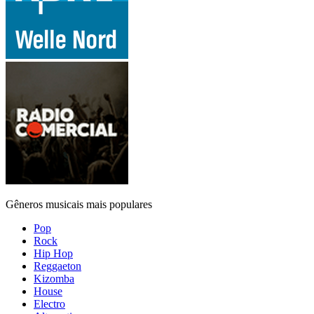
Gêneros musicais mais populares
Pop
Rock
Hip Hop
Reggaeton
Kizomba
House
Electro