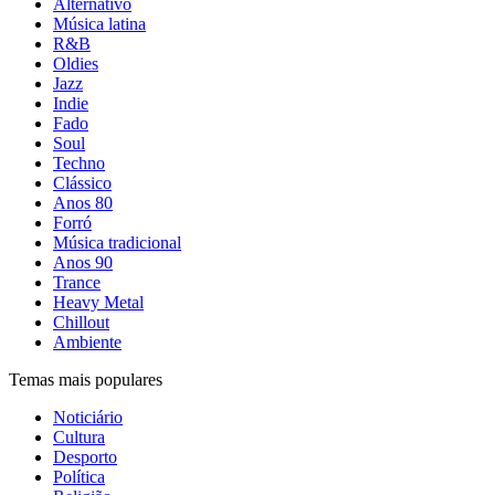
Alternativo
Música latina
R&B
Oldies
Jazz
Indie
Fado
Soul
Techno
Clássico
Anos 80
Forró
Música tradicional
Anos 90
Trance
Heavy Metal
Chillout
Ambiente
Temas mais populares
Noticiário
Cultura
Desporto
Política