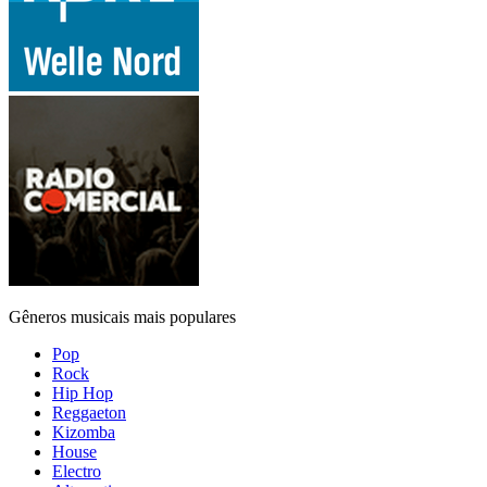
Gêneros musicais mais populares
Pop
Rock
Hip Hop
Reggaeton
Kizomba
House
Electro