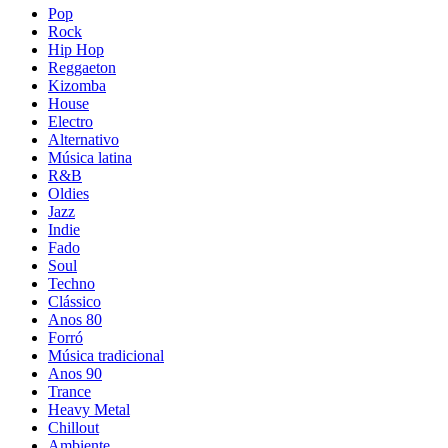
Pop
Rock
Hip Hop
Reggaeton
Kizomba
House
Electro
Alternativo
Música latina
R&B
Oldies
Jazz
Indie
Fado
Soul
Techno
Clássico
Anos 80
Forró
Música tradicional
Anos 90
Trance
Heavy Metal
Chillout
Ambiente