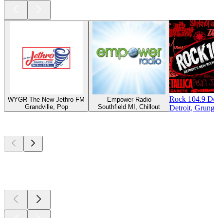
Rock 104.9 Det
WYGR The New Jethro FM
Empower Radio
Grandville, Pop
Southfield MI, Chillout
Detroit, Grunge
Podcasts de
topo
Podcasts de
topo
Podcasts de
topo