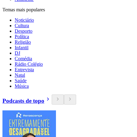
Temas mais populares
Noticiário
Cultura
Desporto
Política
Religião
Infantil
DJ
Comédia
Rádio Colégio
Entrevista
Natal
Saúde
Música
Podcasts de topo