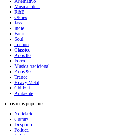
Alternativo
Música latina
R&B
Oldies
Jazz
Indie
Fado
Soul
Techno
Clássico
Anos 80
Forró
Música tradicional
Anos 90
Trance
Heavy Metal
Chillout
Ambiente
Temas mais populares
Noticiário
Cultura
Desporto
Política