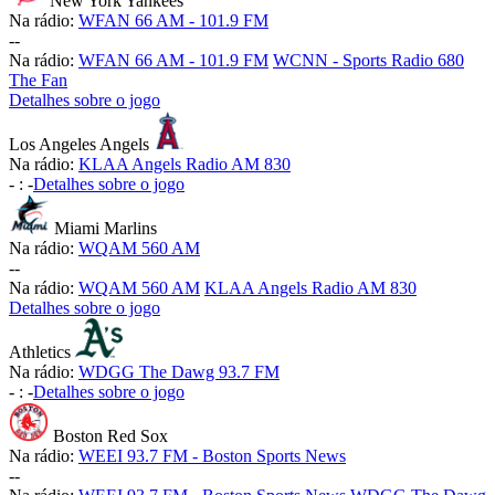
New York Yankees
Na rádio:
WFAN 66 AM - 101.9 FM
-
-
Na rádio:
WFAN 66 AM - 101.9 FM
WCNN - Sports Radio 680
The Fan
Detalhes sobre o jogo
Los Angeles Angels
Na rádio:
KLAA Angels Radio AM 830
-
:
-
Detalhes sobre o jogo
Miami Marlins
Na rádio:
WQAM 560 AM
-
-
Na rádio:
WQAM 560 AM
KLAA Angels Radio AM 830
Detalhes sobre o jogo
Athletics
Na rádio:
WDGG The Dawg 93.7 FM
-
:
-
Detalhes sobre o jogo
Boston Red Sox
Na rádio:
WEEI 93.7 FM - Boston Sports News
-
-