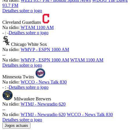
Na rádio:
WEEI 93.7 FM - Boston Sports News
WDGG The Dawg
93.7 FM
Detalhes sobre o jogo
Cleveland Guardians
Na rádio:
WTAM 1100 AM
-
:
-
Detalhes sobre o jogo
Chicago White Sox
Na rádio:
WMVP - ESPN 1000 AM
-
-
Na rádio:
WMVP - ESPN 1000 AM
WTAM 1100 AM
Detalhes sobre o jogo
Minnesota Twins
Na rádio:
WCCO - News Talk 830
-
:
-
Detalhes sobre o jogo
Milwaukee Brewers
Na rádio:
WTMJ - Newsradio 620
-
-
Na rádio:
WTMJ - Newsradio 620
WCCO - News Talk 830
Detalhes sobre o jogo
Jogos actuais