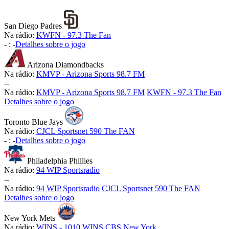
San Diego Padres
Na rádio:
KWFN - 97.3 The Fan
-
:
-
Detalhes sobre o jogo
Arizona Diamondbacks
Na rádio:
KMVP - Arizona Sports 98.7 FM
-
-
Na rádio:
KMVP - Arizona Sports 98.7 FM
KWFN - 97.3 The Fan
Detalhes sobre o jogo
Toronto Blue Jays
Na rádio:
CJCL Sportsnet 590 The FAN
-
:
-
Detalhes sobre o jogo
Philadelphia Phillies
Na rádio:
94 WIP Sportsradio
-
-
Na rádio:
94 WIP Sportsradio
CJCL Sportsnet 590 The FAN
Detalhes sobre o jogo
New York Mets
Na rádio:
WINS - 1010 WINS CBS New York