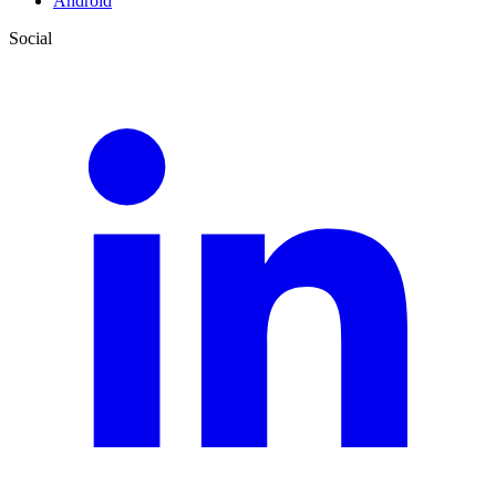
Android
Social