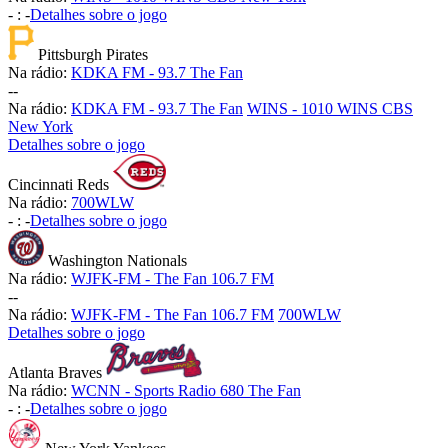
-
:
-
Detalhes sobre o jogo
Pittsburgh Pirates
Na rádio:
KDKA FM - 93.7 The Fan
-
-
Na rádio:
KDKA FM - 93.7 The Fan
WINS - 1010 WINS CBS
New York
Detalhes sobre o jogo
Cincinnati Reds
Na rádio:
700WLW
-
:
-
Detalhes sobre o jogo
Washington Nationals
Na rádio:
WJFK-FM - The Fan 106.7 FM
-
-
Na rádio:
WJFK-FM - The Fan 106.7 FM
700WLW
Detalhes sobre o jogo
Atlanta Braves
Na rádio:
WCNN - Sports Radio 680 The Fan
-
:
-
Detalhes sobre o jogo