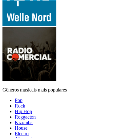
Gêneros musicais mais populares
Pop
Rock
Hip Hop
Reggaeton
Kizomba
House
Electro