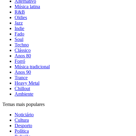
Alternativo
Música latina
R&B
Oldies
Jazz
Indie
Fado
Soul
Techno
Clássico
Anos 80
Forró
Música tradicional
Anos 90
Trance
Heavy Metal
Chillout
Ambiente
Temas mais populares
Noticiário
Cultura
Desporto
Política