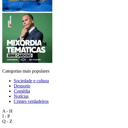
Categorias mais populares
Sociedade e cultura
Desporto
Comédia
Notícias
Crimes verdadeiros
A - H
I - P
Q - Z