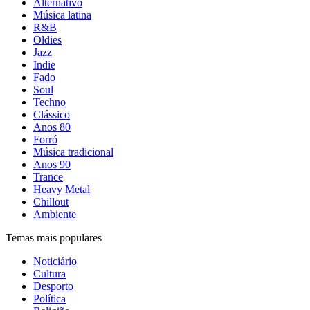
Alternativo
Música latina
R&B
Oldies
Jazz
Indie
Fado
Soul
Techno
Clássico
Anos 80
Forró
Música tradicional
Anos 90
Trance
Heavy Metal
Chillout
Ambiente
Temas mais populares
Noticiário
Cultura
Desporto
Política