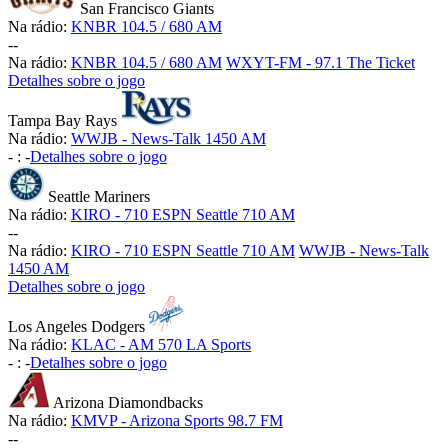
San Francisco Giants
Na rádio:
KNBR 104.5 / 680 AM
-
-
Na rádio:
KNBR 104.5 / 680 AM
WXYT-FM - 97.1 The Ticket
Detalhes sobre o jogo
Tampa Bay Rays
Na rádio:
WWJB - News-Talk 1450 AM
-
:
-
Detalhes sobre o jogo
Seattle Mariners
Na rádio:
KIRO - 710 ESPN Seattle 710 AM
-
-
Na rádio:
KIRO - 710 ESPN Seattle 710 AM
WWJB - News-Talk
1450 AM
Detalhes sobre o jogo
Los Angeles Dodgers
Na rádio:
KLAC - AM 570 LA Sports
-
:
-
Detalhes sobre o jogo
Arizona Diamondbacks
Na rádio:
KMVP - Arizona Sports 98.7 FM
-
-