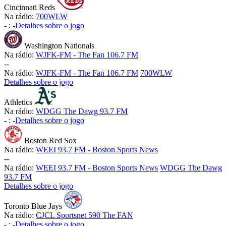
Cincinnati Reds
Na rádio:
700WLW
-
:
-
Detalhes sobre o jogo
Washington Nationals
Na rádio:
WJFK-FM - The Fan 106.7 FM
-
-
Na rádio:
WJFK-FM - The Fan 106.7 FM
700WLW
Detalhes sobre o jogo
Athletics
Na rádio:
WDGG The Dawg 93.7 FM
-
:
-
Detalhes sobre o jogo
Boston Red Sox
Na rádio:
WEEI 93.7 FM - Boston Sports News
-
-
Na rádio:
WEEI 93.7 FM - Boston Sports News
WDGG The Dawg
93.7 FM
Detalhes sobre o jogo
Toronto Blue Jays
Na rádio:
CJCL Sportsnet 590 The FAN
-
:
-
Detalhes sobre o jogo