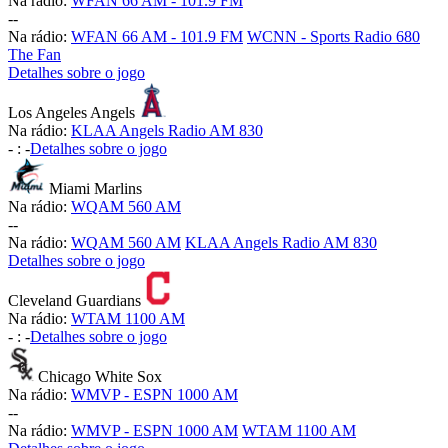
Na rádio:
WFAN 66 AM - 101.9 FM
-
-
Na rádio:
WFAN 66 AM - 101.9 FM
WCNN - Sports Radio 680
The Fan
Detalhes sobre o jogo
Los Angeles Angels
Na rádio:
KLAA Angels Radio AM 830
-
:
-
Detalhes sobre o jogo
Miami Marlins
Na rádio:
WQAM 560 AM
-
-
Na rádio:
WQAM 560 AM
KLAA Angels Radio AM 830
Detalhes sobre o jogo
Cleveland Guardians
Na rádio:
WTAM 1100 AM
-
:
-
Detalhes sobre o jogo
Chicago White Sox
Na rádio:
WMVP - ESPN 1000 AM
-
-
Na rádio:
WMVP - ESPN 1000 AM
WTAM 1100 AM