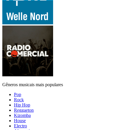
Gêneros musicais mais populares
Pop
Rock
Hip Hop
Reggaeton
Kizomba
House
Electro