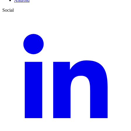
Android
Social