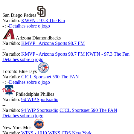
San Diego Padres
Na rádio:
KWFN - 97.3 The Fan
-
:
-
Detalhes sobre o jogo
Arizona Diamondbacks
Na rádio:
KMVP - Arizona Sports 98.7 FM
-
-
Na rádio:
KMVP - Arizona Sports 98.7 FM
KWFN - 97.3 The Fan
Detalhes sobre o jogo
Toronto Blue Jays
Na rádio:
CJCL Sportsnet 590 The FAN
-
:
-
Detalhes sobre o jogo
Philadelphia Phillies
Na rádio:
94 WIP Sportsradio
-
-
Na rádio:
94 WIP Sportsradio
CJCL Sportsnet 590 The FAN
Detalhes sobre o jogo
New York Mets
Na rádio:
WINS - 1010 WINS CBS New York