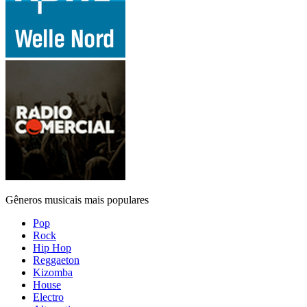
Gêneros musicais mais populares
Pop
Rock
Hip Hop
Reggaeton
Kizomba
House
Electro