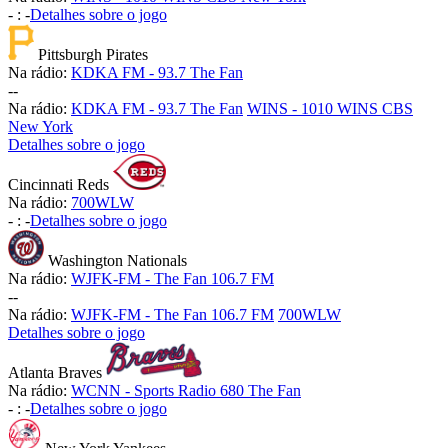
-
:
-
Detalhes sobre o jogo
Pittsburgh Pirates
Na rádio:
KDKA FM - 93.7 The Fan
-
-
Na rádio:
KDKA FM - 93.7 The Fan
WINS - 1010 WINS CBS
New York
Detalhes sobre o jogo
Cincinnati Reds
Na rádio:
700WLW
-
:
-
Detalhes sobre o jogo
Washington Nationals
Na rádio:
WJFK-FM - The Fan 106.7 FM
-
-
Na rádio:
WJFK-FM - The Fan 106.7 FM
700WLW
Detalhes sobre o jogo
Atlanta Braves
Na rádio:
WCNN - Sports Radio 680 The Fan
-
:
-
Detalhes sobre o jogo