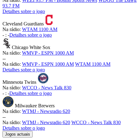
Na rádio:
WEEI 93.7 FM - Boston Sports News
WDGG The Dawg
93.7 FM
Detalhes sobre o jogo
Cleveland Guardians
Na rádio:
WTAM 1100 AM
-
:
-
Detalhes sobre o jogo
Chicago White Sox
Na rádio:
WMVP - ESPN 1000 AM
-
-
Na rádio:
WMVP - ESPN 1000 AM
WTAM 1100 AM
Detalhes sobre o jogo
Minnesota Twins
Na rádio:
WCCO - News Talk 830
-
:
-
Detalhes sobre o jogo
Milwaukee Brewers
Na rádio:
WTMJ - Newsradio 620
-
-
Na rádio:
WTMJ - Newsradio 620
WCCO - News Talk 830
Detalhes sobre o jogo
Jogos actuais