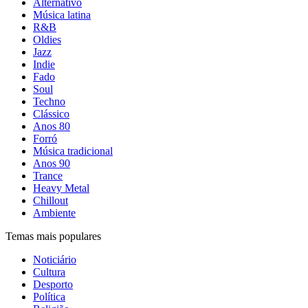
Alternativo
Música latina
R&B
Oldies
Jazz
Indie
Fado
Soul
Techno
Clássico
Anos 80
Forró
Música tradicional
Anos 90
Trance
Heavy Metal
Chillout
Ambiente
Temas mais populares
Noticiário
Cultura
Desporto
Política