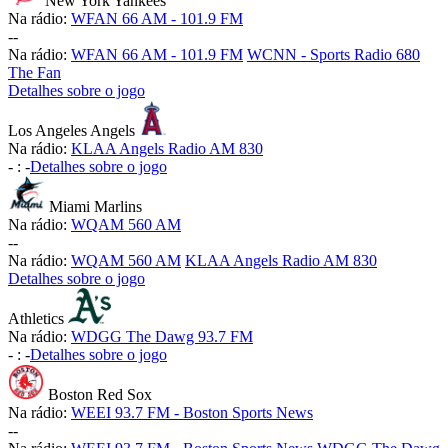
New York Yankees
Na rádio:
WFAN 66 AM - 101.9 FM
-
-
Na rádio:
WFAN 66 AM - 101.9 FM
WCNN - Sports Radio 680
The Fan
Detalhes sobre o jogo
Los Angeles Angels
Na rádio:
KLAA Angels Radio AM 830
-
:
-
Detalhes sobre o jogo
Miami Marlins
Na rádio:
WQAM 560 AM
-
-
Na rádio:
WQAM 560 AM
KLAA Angels Radio AM 830
Detalhes sobre o jogo
Athletics
Na rádio:
WDGG The Dawg 93.7 FM
-
:
-
Detalhes sobre o jogo
Boston Red Sox
Na rádio:
WEEI 93.7 FM - Boston Sports News
-
-