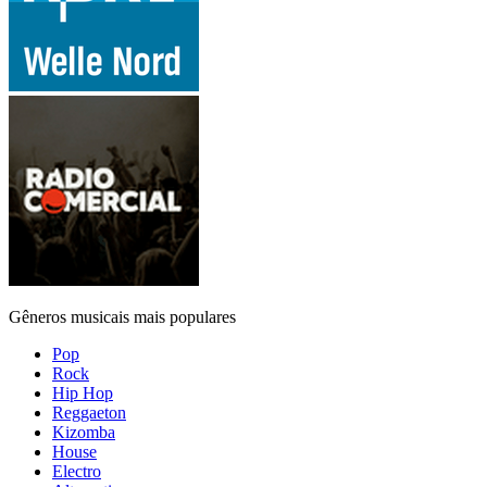
Gêneros musicais mais populares
Pop
Rock
Hip Hop
Reggaeton
Kizomba
House
Electro