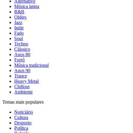
Alternativo
Música latina
R&B
Oldies
Jazz
Indie
Fado
Soul
Techno
Clássico
Anos 80
Forró
Música tradicional
Anos 90
Trance
Heavy Metal
Chillout
Ambiente
Temas mais populares
Noticiário
Cultura
Desporto
Política