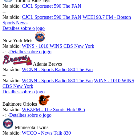
Toronto Blue Jays
Na rádio:
CJCL Sportsnet 590 The FAN
-
-
Na rádio:
CJCL Sportsnet 590 The FAN
WEEI 93.7 FM - Boston
Sports News
Detalhes sobre o jogo
New York Mets
Na rádio:
WINS - 1010 WINS CBS New York
-
:
-
Detalhes sobre o jogo
Atlanta Braves
Na rádio:
WCNN - Sports Radio 680 The Fan
-
-
Na rádio:
WCNN - Sports Radio 680 The Fan
WINS - 1010 WINS
CBS New York
Detalhes sobre o jogo
Baltimore Orioles
Na rádio:
WBZFM - The Sports Hub 98.5
-
:
-
Detalhes sobre o jogo
Minnesota Twins
Na rádio:
WCCO - News Talk 830