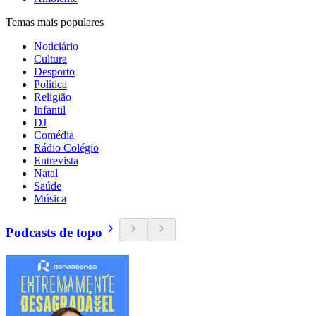
Temas mais populares
Noticiário
Cultura
Desporto
Política
Religião
Infantil
DJ
Comédia
Rádio Colégio
Entrevista
Natal
Saúde
Música
Podcasts de topo