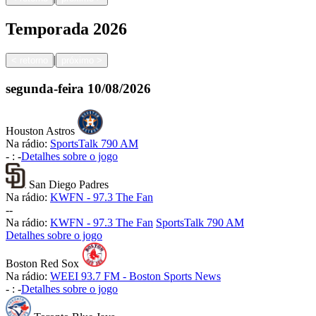
Temporada
2026
|
<
retorno
próximo
>
segunda-feira
10/08/2026
Houston Astros
Na rádio:
SportsTalk 790 AM
-
:
-
Detalhes sobre o jogo
San Diego Padres
Na rádio:
KWFN - 97.3 The Fan
-
-
Na rádio:
KWFN - 97.3 The Fan
SportsTalk 790 AM
Detalhes sobre o jogo
Boston Red Sox
Na rádio:
WEEI 93.7 FM - Boston Sports News
-
:
-
Detalhes sobre o jogo