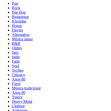
Pop
Rock
Hip Hop
Reggaeton
Kizomba
House
Electro
Alternativo
Música latina
R&B
Oldies
Jazz
Indie
Fado
Soul
Techno
Clássico
Anos 80
Forró
Música tradicional
Anos 90
Trance
Heavy Metal
Chillout
Ambiente