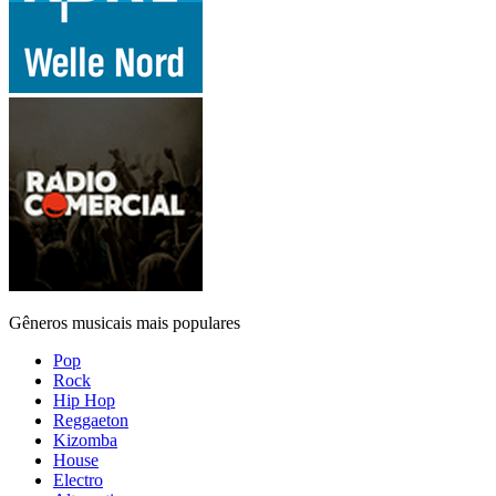
Gêneros musicais mais populares
Pop
Rock
Hip Hop
Reggaeton
Kizomba
House
Electro