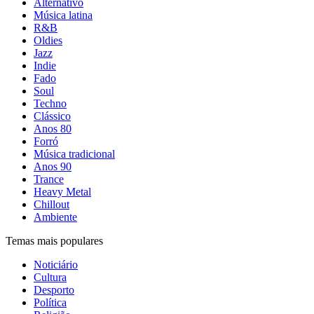
Alternativo
Música latina
R&B
Oldies
Jazz
Indie
Fado
Soul
Techno
Clássico
Anos 80
Forró
Música tradicional
Anos 90
Trance
Heavy Metal
Chillout
Ambiente
Temas mais populares
Noticiário
Cultura
Desporto
Política