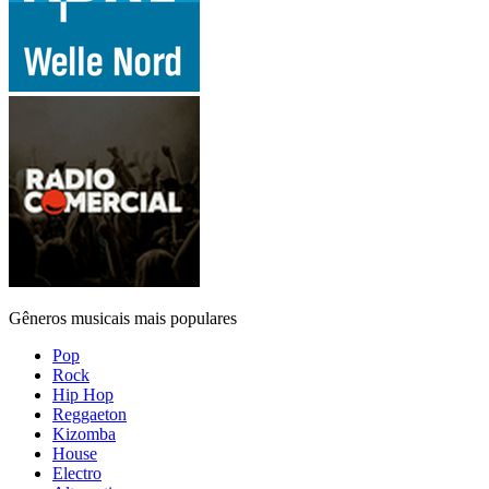
Gêneros musicais mais populares
Pop
Rock
Hip Hop
Reggaeton
Kizomba
House
Electro