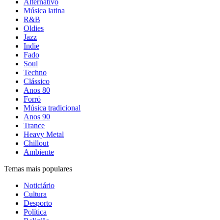
Alternativo
Música latina
R&B
Oldies
Jazz
Indie
Fado
Soul
Techno
Clássico
Anos 80
Forró
Música tradicional
Anos 90
Trance
Heavy Metal
Chillout
Ambiente
Temas mais populares
Noticiário
Cultura
Desporto
Política