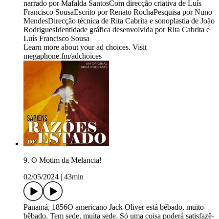
narrado por Mafalda SantosCom direcção criativa de Luís
Francisco SousaEscrito por Renato RochaPesquisa por Nuno
MendesDirecção técnica de Rita Cabrita e sonoplastia de João
RodriguesIdentidade gráfica desenvolvida por Rita Cabrita e
Luís Francisco Sousa
Learn more about your ad choices. Visit
megaphone.fm/adchoices
9. O Motim da Melancia!
02/05/2024
|
43min
Panamá, 1856O americano Jack Oliver está bêbado, muito
bêbado. Tem sede, muita sede. Só uma coisa poderá satisfazê-