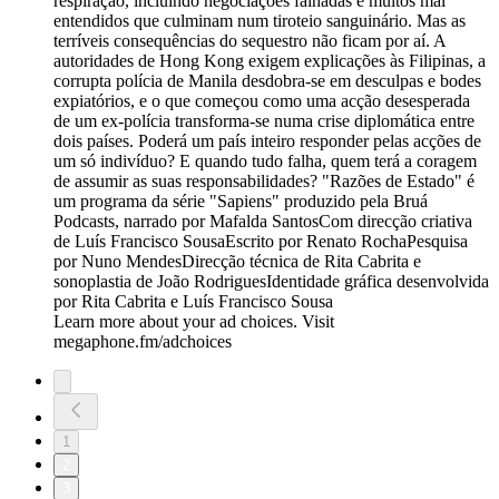
respiração, incluindo negociações falhadas e muitos mal
entendidos que culminam num tiroteio sanguinário. Mas as
terríveis consequências do sequestro não ficam por aí. A
autoridades de Hong Kong exigem explicações às Filipinas, a
corrupta polícia de Manila desdobra-se em desculpas e bodes
expiatórios, e o que começou como uma acção desesperada
de um ex-polícia transforma-se numa crise diplomática entre
dois países. Poderá um país inteiro responder pelas acções de
um só indivíduo? E quando tudo falha, quem terá a coragem
de assumir as suas responsabilidades? "Razões de Estado" é
um programa da série "Sapiens" produzido pela Bruá
Podcasts, narrado por Mafalda SantosCom direcção criativa
de Luís Francisco SousaEscrito por Renato RochaPesquisa
por Nuno MendesDirecção técnica de Rita Cabrita e
sonoplastia de João RodriguesIdentidade gráfica desenvolvida
por Rita Cabrita e Luís Francisco Sousa
Learn more about your ad choices. Visit
megaphone.fm/adchoices
1
2
3