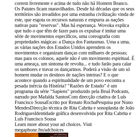
correm livremente e acima de tudo não há Homem Branco.
Os Paiutes ficam maravilhados. Desde há décadas que os seus
territórios são invadidos por uma estranha civilização vinda de
este, que esgota os recursos naturais e empurra as nações
nativas para "reservas". Mas há esperança. Wovoka explica
que tudo o que têm de fazer para os expulsar é imitar uma
série de movimentos específicos, uma coreografia com
propriedades mágicas: a Dança dos Fantasmas. Uma a uma,
as várias nações dos Estados Unidos aprendem os
movimentos e organizam danças com milhares de pessoas;
mas para os colonos, aquele não é um movimento espiritual. É
uma ameaça, um sintoma de revolta... e tudo farão para calar
os tambores e travar os dançarinos. Poderá a visão de um só
homem mudar os destinos de nações inteiras? E o que
acontece quando a espiritualidade de um povo encontra a
pesada inércia da História? "Razões de Estado" é um
programa da série "Sapiens" produzido pela Bruá Podcasts,
narrado por Mafalda SantosCom direcção criativa de Luís
Francisco SousaEscrito por Renato RochaPesquisa por Nuno
MendesDirecção técnica de Rita Cabrita e sonoplastia de João
RodriguesIdentidade gráfica desenvolvida por Rita Cabrita e
Luís Francisco Sousa
Learn more about your ad choices. Visit
megaphone.fm/adchoices