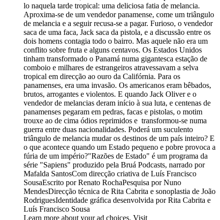
lo naquela tarde tropical: uma deliciosa fatia de melancia.
Aproxima-se de um vendedor panamense, come um triângulo
de melancia e a seguir recusa-se a pagar. Furioso, o vendedor
saca de uma faca, Jack saca da pistola, e a discussão entre os
dois homens contagia todo o bairro. Mas aquele não era um
conflito sobre fruta e alguns centavos. Os Estados Unidos
tinham transformado o Panamá numa gigantesca estação de
comboio e milhares de estrangeiros atravessavam a selva
tropical em direcção ao ouro da Califórnia. Para os
panamenses, era uma invasão. Os americanos eram bêbados,
brutos, arrogantes e violentos. E quando Jack Oliver e o
vendedor de melancias deram início à sua luta, e centenas de
panamenses pegaram em pedras, facas e pistolas, o motim
trouxe ao de cima ódios reprimidos e transformou-se numa
guerra entre duas nacionalidades. Poderá um suculento
triângulo de melancia mudar os destinos de um país inteiro? E
o que acontece quando um Estado pequeno e pobre provoca a
fúria de um império?"Razões de Estado" é um programa da
série "Sapiens" produzido pela Bruá Podcasts, narrado por
Mafalda SantosCom direcção criativa de Luís Francisco
SousaEscrito por Renato RochaPesquisa por Nuno
MendesDirecção técnica de Rita Cabrita e sonoplastia de João
RodriguesIdentidade gráfica desenvolvida por Rita Cabrita e
Luís Francisco Sousa
Learn more about your ad choices. Visit