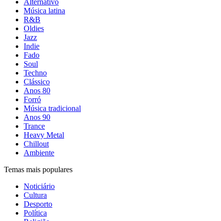
Alternativo
Música latina
R&B
Oldies
Jazz
Indie
Fado
Soul
Techno
Clássico
Anos 80
Forró
Música tradicional
Anos 90
Trance
Heavy Metal
Chillout
Ambiente
Temas mais populares
Noticiário
Cultura
Desporto
Política