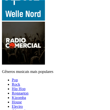
Gêneros musicais mais populares
Pop
Rock
Hip Hop
Reggaeton
Kizomba
House
Electro