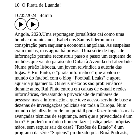
10. O Pirata de Luanda!
16/05/2024
|
44min
Angola, 2020.Uma reportagem jornalística cai como uma
bomba: durante anos, Isabel dos Santos liderou uma
conspiração para saquear a economia angolana. As suspeitas
eram muitas, mas agora há provas. Uma série de fugas de
informação permite reconstruir passo a passo um esquema de
milhões que vai do paraíso do Dubai à Avenida da Liberdade.
Numa prisão lisboeta, um jovem reivindica a autoria das
fugas. É Rui Pinto, o "pirata informático" que abalou o
mundo do futebol com o blog "Football Leaks" e agora
aguarda julgamento. Os seus métodos são problemáticos:
durante anos, Rui Pinto entrou em caixas de e-mail e redes
informáticas, devassando a privacidade de milhares de
pessoas; mas a informação a que teve acesso serviu de base a
dezenas de investigações policiais em toda a Europa. Num
mundo digitalizado, onde um portátil pode fazer frente às mais
avançadas técnicas de segurança, será que a privacidade é um
luxo? E poderá um único homem fazer justiça pelas próprias
mãos, sem sequer sair de casa? "Razões de Estado" é um
programa da série "Sapiens" produzido pela Bruá Podcasts,