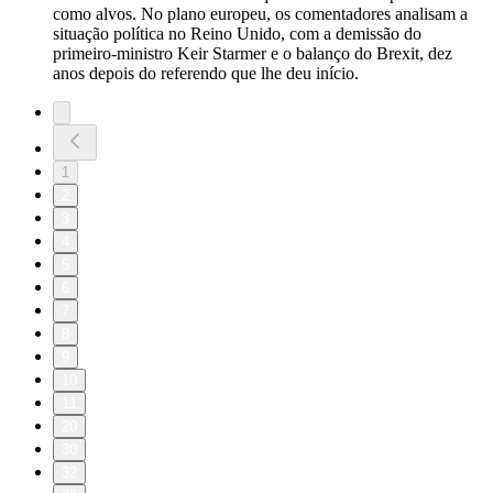
como alvos. No plano europeu, os comentadores analisam a
situação política no Reino Unido, com a demissão do
primeiro-ministro Keir Starmer e o balanço do Brexit, dez
anos depois do referendo que lhe deu início.
1
2
3
4
5
6
7
8
9
10
11
20
30
32