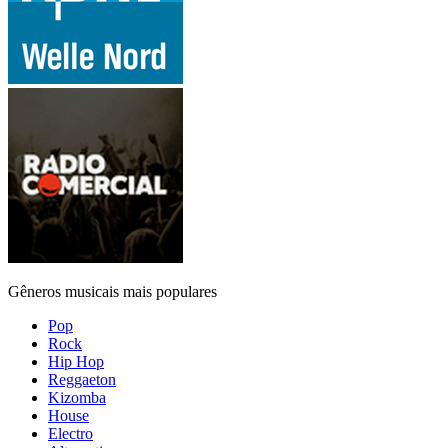
Gêneros musicais mais populares
Pop
Rock
Hip Hop
Reggaeton
Kizomba
House
Electro