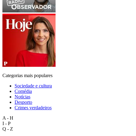
Categorias mais populares
Sociedade e cultura
Comédia
Notícias
Desporto
Crimes verdadeiros
A - H
I - P
Q - Z