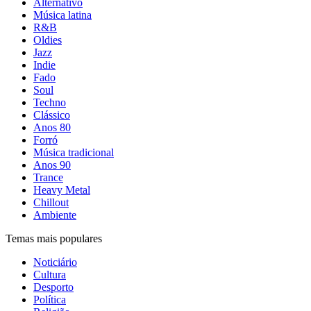
Alternativo
Música latina
R&B
Oldies
Jazz
Indie
Fado
Soul
Techno
Clássico
Anos 80
Forró
Música tradicional
Anos 90
Trance
Heavy Metal
Chillout
Ambiente
Temas mais populares
Noticiário
Cultura
Desporto
Política