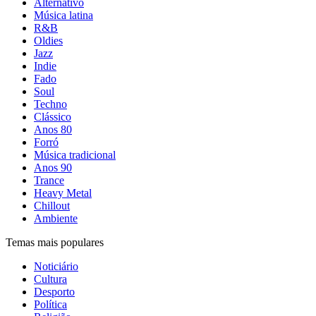
Alternativo
Música latina
R&B
Oldies
Jazz
Indie
Fado
Soul
Techno
Clássico
Anos 80
Forró
Música tradicional
Anos 90
Trance
Heavy Metal
Chillout
Ambiente
Temas mais populares
Noticiário
Cultura
Desporto
Política