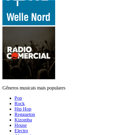
Gêneros musicais mais populares
Pop
Rock
Hip Hop
Reggaeton
Kizomba
House
Electro