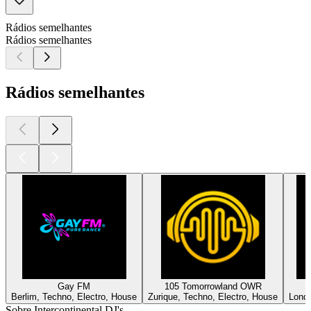
Rádios semelhantes
Rádios semelhantes
Rádios semelhantes
Gay FM
105 Tomorrowland OWR
Berlim, Techno, Electro, House
Zurique, Techno, Electro, House
Londr
Sobre Intercontinental DJ's