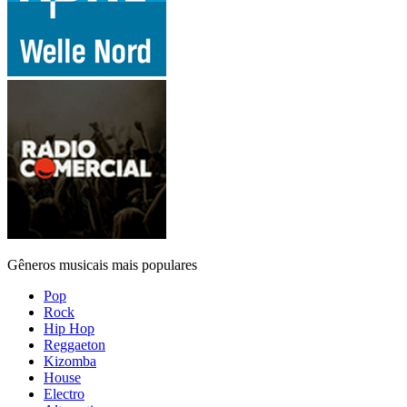
Gêneros musicais mais populares
Pop
Rock
Hip Hop
Reggaeton
Kizomba
House
Electro