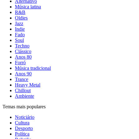
Alternativo
Música latina
R&B
Oldies
Jazz
Indie
Fado
Soul
Techno
Clássico
Anos 80
Forró
Música tradicional
Anos 90
Trance
Heavy Metal
Chillout
Ambiente
Temas mais populares
Noticiário
Cultura
Desporto
Política