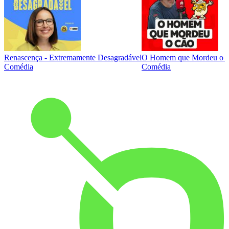
Renascença - Extremamente Desagradável
O Homem que Mordeu o 
Comédia
Comédia