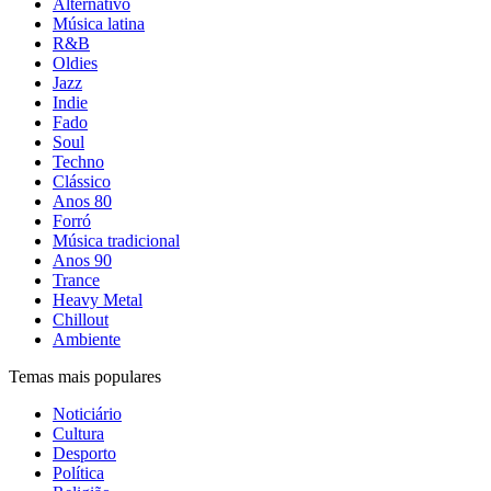
Alternativo
Música latina
R&B
Oldies
Jazz
Indie
Fado
Soul
Techno
Clássico
Anos 80
Forró
Música tradicional
Anos 90
Trance
Heavy Metal
Chillout
Ambiente
Temas mais populares
Noticiário
Cultura
Desporto
Política