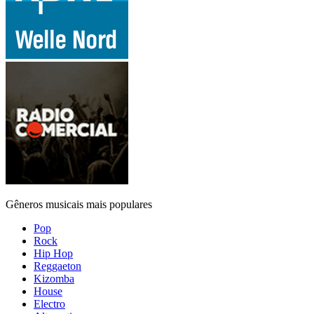
Gêneros musicais mais populares
Pop
Rock
Hip Hop
Reggaeton
Kizomba
House
Electro