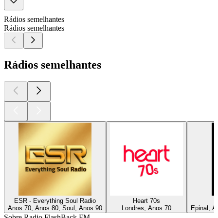
Rádios semelhantes
Rádios semelhantes
Rádios semelhantes
ESR - Everything Soul Radio
Heart 70s
Anos 70, Anos 80, Soul, Anos 90
Londres, Anos 70
Epinal, A
Sobre Radio FlashBack FM