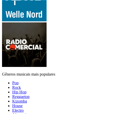
Gêneros musicais mais populares
Pop
Rock
Hip Hop
Reggaeton
Kizomba
House
Electro