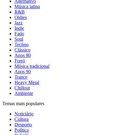
Alternativo
Música latina
R&B
Oldies
Jazz
Indie
Fado
Soul
Techno
Clássico
Anos 80
Forró
Música tradicional
Anos 90
Trance
Heavy Metal
Chillout
Ambiente
Temas mais populares
Noticiário
Cultura
Desporto
Política