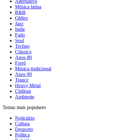
Alternativo
Música latina
R&B
Oldies
Jazz
Indie
Fado
Soul
Techno
Clássico
Anos 80
Forró
Música tradicional
Anos 90
Trance
Heavy Metal
Chillout
Ambiente
Temas mais populares
Noticiário
Cultura
Desporto
Política