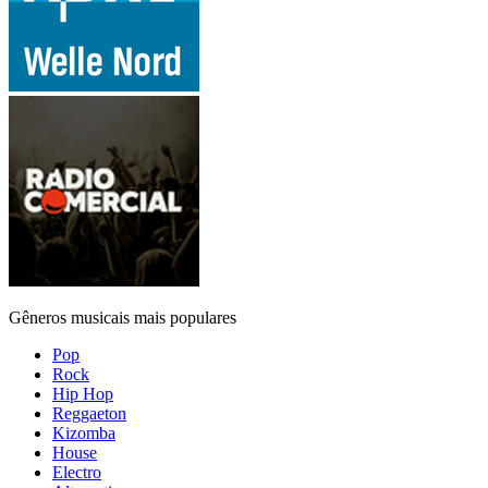
Gêneros musicais mais populares
Pop
Rock
Hip Hop
Reggaeton
Kizomba
House
Electro