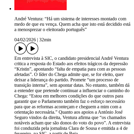
André Ventura: “Há um sistema de interesses montado com
medo de que eu vença. Quem acha que isto está decidido está
a menosprezar o eleitorado português”
04/02/2026
|
32min
Em entrevista à SIC, o candidato presidencial André Ventura
critica a resposta do Estado aos efeitos trágicos da depressão
“Kristin”, apontando “falta de empatia para com as pessoas
afetadas”. O líder do Chega admite que, se for eleito, quer
deixar a liderança do partido. Promete “um processo de
transição interna”, sem apontar datas. No entanto, também dá
a entender que pretende continuar a influenciar o caminho do
Chega: “Estou em melhores condições do que outros para
garantir que o Parlamento também faz o esforço necessário
para que as reformas aconteçam e cheguem a mim com a
orientação necessária.” Quanto aos apoios a António José
Seguro vindos da direita, Ventura afirma que “os chamados
notáveis acham que são donos do voto do povo”. A entrevista
foi conduzida pela jornalista Clara de Sousa e emitida a 4 de
fevereiro, na SIC, a partir de Beja.