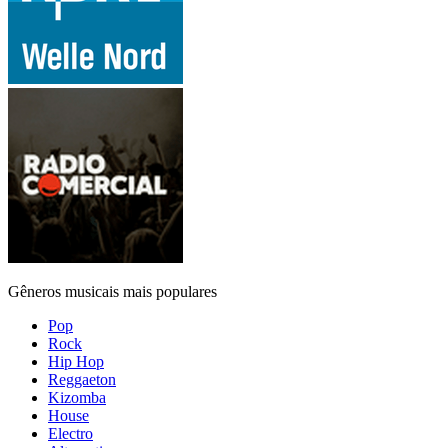
Gêneros musicais mais populares
Pop
Rock
Hip Hop
Reggaeton
Kizomba
House
Electro