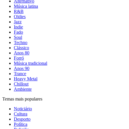
Alternativo
Música latina
R&B
Oldies
Jazz
Indie
Fado
Soul
Techno
Clássico
Anos 80
Forró
Música tradicional
Anos 90
Trance
Heavy Metal
Chillout
Ambiente
Temas mais populares
Noticiário
Cultura
Desporto
Política