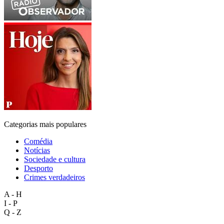
Categorias mais populares
Comédia
Notícias
Sociedade e cultura
Desporto
Crimes verdadeiros
A - H
I - P
Q - Z