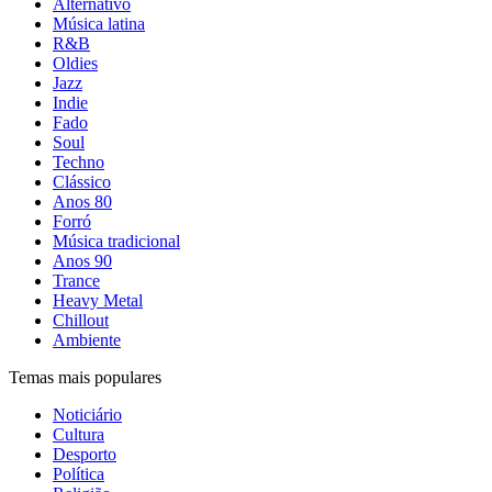
Alternativo
Música latina
R&B
Oldies
Jazz
Indie
Fado
Soul
Techno
Clássico
Anos 80
Forró
Música tradicional
Anos 90
Trance
Heavy Metal
Chillout
Ambiente
Temas mais populares
Noticiário
Cultura
Desporto
Política