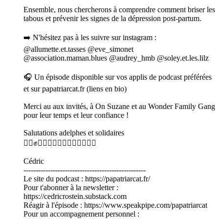
Ensemble, nous chercherons à comprendre comment briser les
tabous et prévenir les signes de la dépression post-partum.
➡️ N'hésitez pas à les suivre sur instagram :
@allumette.et.tasses @eve_simonet
@association.maman.blues @audrey_hmb @soley.et.les.lilz
🎧 Un épisode disponible sur vos applis de podcast préférées
et sur papatriarcat.fr (liens en bio)
Merci au aux invités, à On Suzane et au Wonder Family Gang
pour leur temps et leur confiance !
Salutations adelphes et solidaires
✊🏿✊✊🏾✊🏻✊🏾✊🏼✊🏽🏳️‍🌈
Cédric
--------------------------------------------------
Le site du podcast : https://papatriarcat.fr/
Pour t'abonner à la newsletter :
https://cedricrostein.substack.com
Réagir à l'épisode : https://www.speakpipe.com/papatriarcat
Pour un accompagnement personnel :