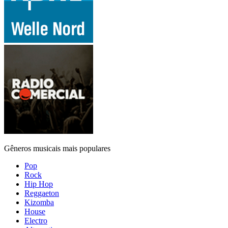
Gêneros musicais mais populares
Pop
Rock
Hip Hop
Reggaeton
Kizomba
House
Electro