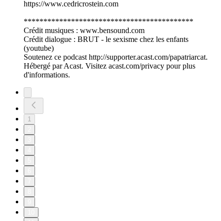
https://www.cedricrostein.com
*******************************************
Crédit musiques : www.bensound.com
Crédit dialogue : BRUT - le sexisme chez les enfants
(youtube)
Soutenez ce podcast http://supporter.acast.com/papatriarcat.
Hébergé par Acast. Visitez acast.com/privacy pour plus
d'informations.
1
2
3
4
5
6
7
8
9
10