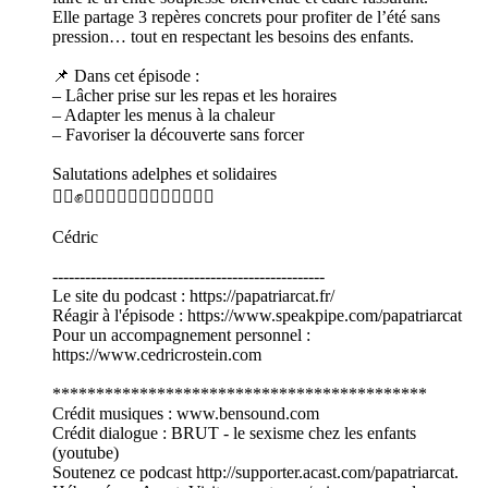
Elle partage 3 repères concrets pour profiter de l’été sans
pression… tout en respectant les besoins des enfants.
📌 Dans cet épisode :
– Lâcher prise sur les repas et les horaires
– Adapter les menus à la chaleur
– Favoriser la découverte sans forcer
Salutations adelphes et solidaires
✊🏿✊✊🏾✊🏻✊🏾✊🏼✊🏽🏳️‍🌈
Cédric
--------------------------------------------------
Le site du podcast : https://papatriarcat.fr/
Réagir à l'épisode : https://www.speakpipe.com/papatriarcat
Pour un accompagnement personnel :
https://www.cedricrostein.com
*******************************************
Crédit musiques : www.bensound.com
Crédit dialogue : BRUT - le sexisme chez les enfants
(youtube)
Soutenez ce podcast http://supporter.acast.com/papatriarcat.