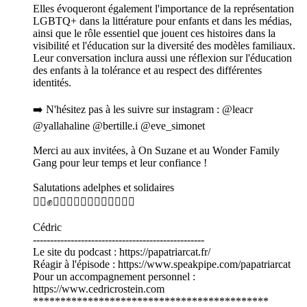
Elles évoqueront également l'importance de la représentation
LGBTQ+ dans la littérature pour enfants et dans les médias,
ainsi que le rôle essentiel que jouent ces histoires dans la
visibilité et l'éducation sur la diversité des modèles familiaux.
Leur conversation inclura aussi une réflexion sur l'éducation
des enfants à la tolérance et au respect des différentes
identités.
➡️ N'hésitez pas à les suivre sur instagram : @leacr
@yallahaline @bertille.i @eve_simonet
Merci au aux invitées, à On Suzane et au Wonder Family
Gang pour leur temps et leur confiance !
Salutations adelphes et solidaires
✊🏿✊✊🏾✊🏻✊🏾✊🏼✊🏽🏳️‍🌈
Cédric
--------------------------------------------------
Le site du podcast : https://papatriarcat.fr/
Réagir à l'épisode : https://www.speakpipe.com/papatriarcat
Pour un accompagnement personnel :
https://www.cedricrostein.com
*******************************************