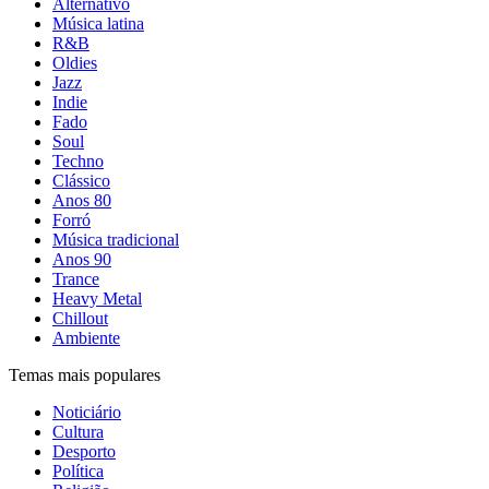
Alternativo
Música latina
R&B
Oldies
Jazz
Indie
Fado
Soul
Techno
Clássico
Anos 80
Forró
Música tradicional
Anos 90
Trance
Heavy Metal
Chillout
Ambiente
Temas mais populares
Noticiário
Cultura
Desporto
Política