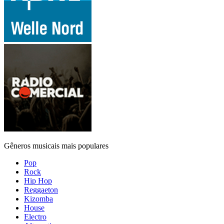
Gêneros musicais mais populares
Pop
Rock
Hip Hop
Reggaeton
Kizomba
House
Electro