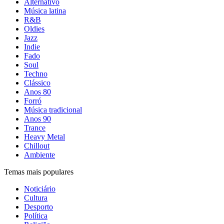
Alternativo
Música latina
R&B
Oldies
Jazz
Indie
Fado
Soul
Techno
Clássico
Anos 80
Forró
Música tradicional
Anos 90
Trance
Heavy Metal
Chillout
Ambiente
Temas mais populares
Noticiário
Cultura
Desporto
Política