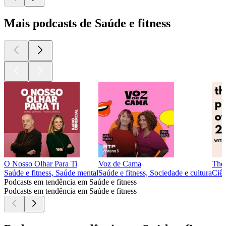
Mais podcasts de Saúde e fitness
O Nosso Olhar Para Ti
Voz de Cama
The 
Saúde e fitness, Saúde mental
Saúde e fitness, Sociedade e cultura
Ciên
Podcasts em tendência em Saúde e fitness
Podcasts em tendência em Saúde e fitness