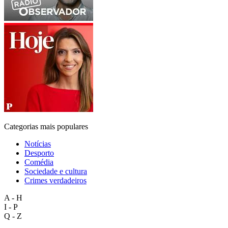
Categorias mais populares
Notícias
Desporto
Comédia
Sociedade e cultura
Crimes verdadeiros
A - H
I - P
Q - Z