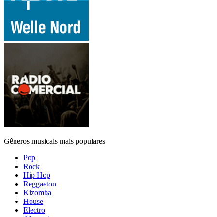
Gêneros musicais mais populares
Pop
Rock
Hip Hop
Reggaeton
Kizomba
House
Electro