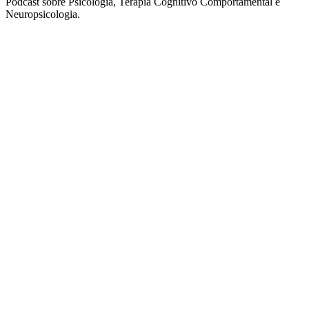
Podcast sobre Psicologia, Terapia Cognitivo Comportamental e
Neuropsicologia.
Sítio Web de podcast