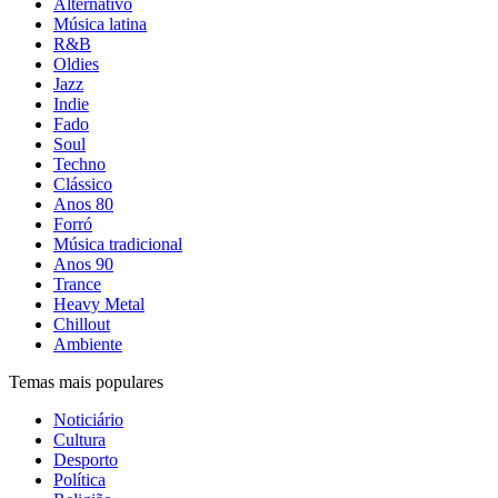
Alternativo
Música latina
R&B
Oldies
Jazz
Indie
Fado
Soul
Techno
Clássico
Anos 80
Forró
Música tradicional
Anos 90
Trance
Heavy Metal
Chillout
Ambiente
Temas mais populares
Noticiário
Cultura
Desporto
Política