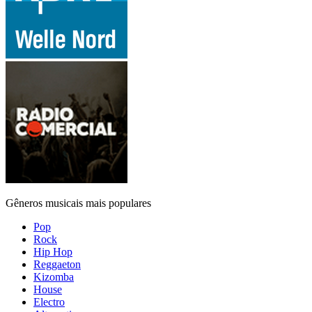
Gêneros musicais mais populares
Pop
Rock
Hip Hop
Reggaeton
Kizomba
House
Electro