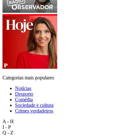
Categorias mais populares
Notícias
Desporto
Comédia
Sociedade e cultura
Crimes verdadeiros
A - H
I - P
Q - Z