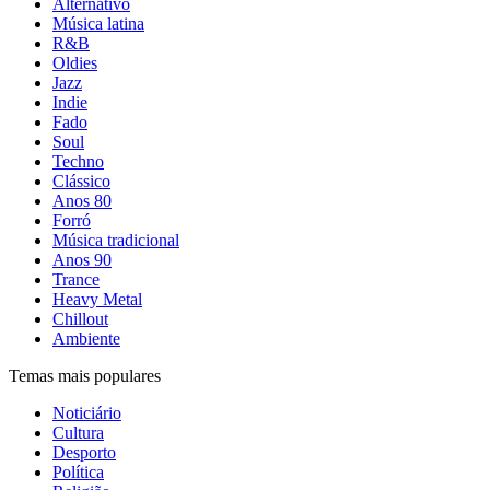
Alternativo
Música latina
R&B
Oldies
Jazz
Indie
Fado
Soul
Techno
Clássico
Anos 80
Forró
Música tradicional
Anos 90
Trance
Heavy Metal
Chillout
Ambiente
Temas mais populares
Noticiário
Cultura
Desporto
Política