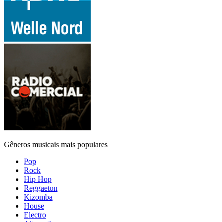
Gêneros musicais mais populares
Pop
Rock
Hip Hop
Reggaeton
Kizomba
House
Electro