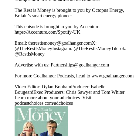
The Rest is Money is brought to you by Octopus Energy,
Britain’s smart energy pioneer.
This episode is brought to you by Accenture.
https://Accenture.com/Spotify-UK
Email: ⁠⁠⁠⁠⁠⁠⁠⁠⁠⁠⁠⁠⁠⁠⁠⁠⁠⁠⁠⁠⁠⁠⁠⁠⁠⁠⁠⁠⁠⁠⁠⁠⁠⁠⁠⁠⁠the⁠⁠⁠⁠⁠⁠⁠⁠⁠⁠⁠⁠⁠⁠⁠⁠⁠⁠⁠⁠⁠⁠⁠⁠⁠⁠⁠⁠⁠⁠⁠⁠⁠⁠⁠⁠⁠⁠⁠⁠⁠⁠⁠restismoney@goalhanger.com⁠⁠⁠⁠⁠⁠⁠⁠⁠⁠⁠⁠⁠⁠⁠⁠⁠⁠⁠⁠⁠⁠⁠⁠⁠⁠⁠⁠⁠⁠⁠⁠⁠⁠⁠⁠⁠⁠⁠⁠⁠⁠⁠⁠⁠⁠⁠⁠⁠⁠⁠⁠⁠⁠⁠⁠⁠⁠⁠⁠⁠⁠⁠⁠⁠⁠⁠⁠⁠⁠⁠⁠⁠⁠⁠⁠⁠⁠⁠⁠X:
⁠⁠⁠⁠⁠⁠⁠⁠⁠⁠⁠⁠⁠⁠⁠⁠⁠⁠⁠⁠⁠⁠⁠⁠⁠⁠⁠⁠⁠⁠⁠⁠⁠⁠⁠⁠⁠⁠⁠⁠⁠⁠⁠⁠⁠⁠⁠⁠⁠⁠⁠⁠⁠⁠⁠⁠⁠⁠⁠⁠⁠⁠⁠⁠⁠⁠⁠⁠⁠⁠⁠⁠⁠⁠⁠⁠⁠⁠⁠⁠@TheRestIsMoney⁠⁠⁠⁠⁠⁠⁠⁠⁠⁠⁠⁠⁠⁠⁠⁠⁠⁠⁠⁠⁠⁠⁠⁠⁠⁠⁠⁠⁠⁠⁠⁠⁠⁠⁠⁠⁠⁠⁠⁠⁠⁠⁠⁠⁠⁠⁠⁠⁠⁠⁠⁠⁠⁠⁠⁠⁠⁠⁠⁠⁠⁠⁠⁠⁠⁠⁠⁠⁠⁠⁠⁠⁠⁠⁠⁠⁠⁠⁠⁠Instagram: ⁠⁠⁠⁠⁠⁠⁠⁠⁠⁠⁠⁠⁠⁠⁠⁠⁠⁠⁠⁠⁠⁠⁠⁠⁠⁠⁠⁠⁠⁠⁠⁠⁠⁠⁠⁠⁠⁠⁠⁠⁠⁠⁠⁠⁠⁠⁠⁠⁠⁠⁠⁠⁠⁠⁠⁠⁠⁠⁠⁠⁠⁠⁠⁠⁠⁠⁠⁠⁠⁠⁠⁠⁠⁠⁠⁠⁠⁠⁠⁠@TheRestIsMoney⁠⁠⁠⁠⁠⁠⁠⁠⁠⁠⁠⁠⁠⁠⁠⁠⁠⁠⁠⁠⁠⁠⁠⁠⁠⁠⁠⁠⁠⁠⁠⁠⁠⁠⁠⁠⁠⁠⁠⁠⁠⁠⁠⁠⁠⁠⁠⁠⁠⁠⁠⁠⁠⁠⁠⁠⁠⁠⁠⁠⁠⁠⁠⁠⁠⁠⁠⁠⁠⁠⁠⁠⁠⁠⁠⁠⁠⁠⁠⁠TikTok:
⁠⁠⁠⁠⁠⁠⁠⁠⁠⁠⁠⁠⁠⁠⁠⁠⁠⁠⁠⁠⁠⁠⁠⁠⁠⁠⁠⁠⁠⁠⁠⁠⁠⁠⁠⁠⁠⁠⁠⁠⁠⁠⁠⁠⁠⁠⁠⁠⁠⁠⁠⁠⁠⁠⁠⁠⁠⁠⁠⁠⁠⁠⁠⁠⁠⁠⁠⁠⁠⁠⁠⁠⁠⁠⁠⁠⁠⁠⁠⁠@RestIsMoney⁠⁠⁠⁠⁠⁠⁠⁠⁠⁠⁠⁠⁠⁠⁠⁠⁠⁠⁠⁠⁠⁠⁠⁠⁠⁠⁠⁠⁠⁠⁠⁠⁠⁠⁠⁠⁠⁠⁠⁠⁠⁠⁠⁠⁠⁠⁠⁠⁠⁠⁠⁠⁠⁠⁠⁠⁠⁠⁠⁠⁠⁠⁠⁠⁠⁠⁠⁠⁠⁠⁠⁠
Advertise with us: ⁠⁠⁠⁠⁠⁠⁠⁠⁠⁠⁠⁠⁠⁠⁠⁠⁠⁠⁠⁠⁠⁠⁠⁠⁠⁠⁠⁠⁠Partnerships@goalhanger.com⁠
For more Goalhanger Podcasts, head to ⁠www.goalhanger.com⁠
Video Editor: Dylan BonhamProducer: Isabelle
BougeardExec Producers: Chris Sawyer and Tom Whiter
Learn more about your ad choices. Visit
podcastchoices.com/adchoices