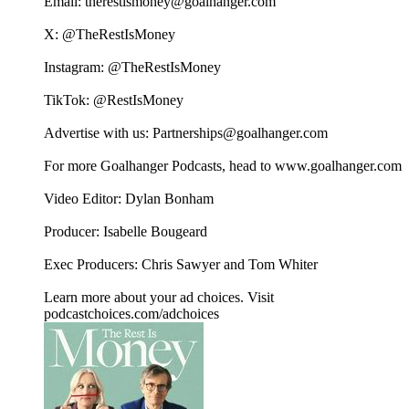
Email: ⁠⁠⁠⁠⁠⁠⁠⁠⁠⁠⁠⁠⁠⁠⁠⁠⁠⁠⁠⁠⁠⁠⁠⁠⁠⁠⁠⁠⁠⁠⁠⁠⁠⁠⁠⁠⁠the⁠⁠⁠⁠⁠⁠⁠⁠⁠⁠⁠⁠⁠⁠⁠⁠⁠⁠⁠⁠⁠⁠⁠⁠⁠⁠⁠⁠⁠⁠⁠⁠⁠⁠⁠⁠⁠⁠⁠⁠⁠⁠⁠restismoney@goalhanger.com⁠⁠⁠⁠⁠⁠⁠⁠⁠⁠⁠⁠⁠⁠⁠⁠⁠⁠⁠⁠⁠⁠⁠⁠⁠⁠⁠⁠⁠⁠⁠⁠⁠⁠⁠⁠⁠⁠⁠⁠⁠⁠⁠⁠⁠⁠⁠⁠⁠⁠⁠⁠⁠⁠⁠⁠⁠⁠⁠⁠⁠⁠⁠⁠⁠⁠⁠⁠⁠⁠⁠⁠⁠⁠⁠⁠⁠⁠⁠⁠
X: ⁠⁠⁠⁠⁠⁠⁠⁠⁠⁠⁠⁠⁠⁠⁠⁠⁠⁠⁠⁠⁠⁠⁠⁠⁠⁠⁠⁠⁠⁠⁠⁠⁠⁠⁠⁠⁠⁠⁠⁠⁠⁠⁠⁠⁠⁠⁠⁠⁠⁠⁠⁠⁠⁠⁠⁠⁠⁠⁠⁠⁠⁠⁠⁠⁠⁠⁠⁠⁠⁠⁠⁠⁠⁠⁠⁠⁠⁠⁠⁠@TheRestIsMoney⁠⁠⁠⁠⁠⁠⁠⁠⁠⁠⁠⁠⁠⁠⁠⁠⁠⁠⁠⁠⁠⁠⁠⁠⁠⁠⁠⁠⁠⁠⁠⁠⁠⁠⁠⁠⁠⁠⁠⁠⁠⁠⁠⁠⁠⁠⁠⁠⁠⁠⁠⁠⁠⁠⁠⁠⁠⁠⁠⁠⁠⁠⁠⁠⁠⁠⁠⁠⁠⁠⁠⁠⁠⁠⁠⁠⁠⁠⁠⁠
Instagram: ⁠⁠⁠⁠⁠⁠⁠⁠⁠⁠⁠⁠⁠⁠⁠⁠⁠⁠⁠⁠⁠⁠⁠⁠⁠⁠⁠⁠⁠⁠⁠⁠⁠⁠⁠⁠⁠⁠⁠⁠⁠⁠⁠⁠⁠⁠⁠⁠⁠⁠⁠⁠⁠⁠⁠⁠⁠⁠⁠⁠⁠⁠⁠⁠⁠⁠⁠⁠⁠⁠⁠⁠⁠⁠⁠⁠⁠⁠⁠⁠@TheRestIsMoney⁠⁠⁠⁠⁠⁠⁠⁠⁠⁠⁠⁠⁠⁠⁠⁠⁠⁠⁠⁠⁠⁠⁠⁠⁠⁠⁠⁠⁠⁠⁠⁠⁠⁠⁠⁠⁠⁠⁠⁠⁠⁠⁠⁠⁠⁠⁠⁠⁠⁠⁠⁠⁠⁠⁠⁠⁠⁠⁠⁠⁠⁠⁠⁠⁠⁠⁠⁠⁠⁠⁠⁠⁠⁠⁠⁠⁠⁠⁠⁠
TikTok: ⁠⁠⁠⁠⁠⁠⁠⁠⁠⁠⁠⁠⁠⁠⁠⁠⁠⁠⁠⁠⁠⁠⁠⁠⁠⁠⁠⁠⁠⁠⁠⁠⁠⁠⁠⁠⁠⁠⁠⁠⁠⁠⁠⁠⁠⁠⁠⁠⁠⁠⁠⁠⁠⁠⁠⁠⁠⁠⁠⁠⁠⁠⁠⁠⁠⁠⁠⁠⁠⁠⁠⁠⁠⁠⁠⁠⁠⁠⁠⁠@RestIsMoney⁠⁠⁠⁠⁠⁠⁠⁠⁠⁠⁠⁠⁠⁠⁠⁠⁠⁠⁠⁠⁠⁠⁠⁠⁠⁠⁠⁠⁠⁠⁠⁠⁠⁠⁠⁠⁠⁠⁠⁠⁠⁠⁠⁠⁠⁠⁠⁠⁠⁠⁠⁠⁠⁠⁠⁠⁠⁠⁠⁠⁠⁠⁠⁠⁠⁠⁠⁠⁠⁠⁠⁠
Advertise with us: ⁠⁠⁠⁠⁠⁠⁠⁠⁠⁠⁠⁠⁠⁠⁠⁠⁠⁠⁠⁠⁠⁠⁠⁠⁠⁠⁠⁠⁠Partnerships@goalhanger.com⁠
For more Goalhanger Podcasts, head to ⁠www.goalhanger.com⁠
Video Editor: Dylan Bonham
Producer: Isabelle Bougeard
Exec Producers: Chris Sawyer and Tom Whiter
Learn more about your ad choices. Visit
podcastchoices.com/adchoices