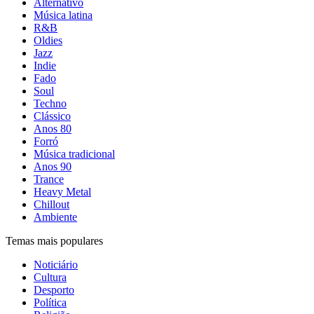
Alternativo
Música latina
R&B
Oldies
Jazz
Indie
Fado
Soul
Techno
Clássico
Anos 80
Forró
Música tradicional
Anos 90
Trance
Heavy Metal
Chillout
Ambiente
Temas mais populares
Noticiário
Cultura
Desporto
Política