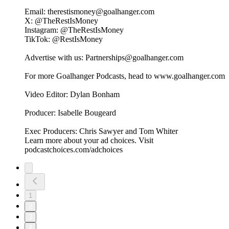
Email: ⁠⁠⁠⁠⁠⁠⁠⁠⁠⁠⁠⁠⁠⁠⁠⁠⁠⁠⁠⁠⁠⁠⁠⁠⁠⁠⁠⁠⁠⁠⁠⁠⁠⁠⁠⁠⁠⁠the⁠⁠⁠⁠⁠⁠⁠⁠⁠⁠⁠⁠⁠⁠⁠⁠⁠⁠⁠⁠⁠⁠⁠⁠⁠⁠⁠⁠⁠⁠⁠⁠⁠⁠⁠⁠⁠⁠⁠⁠⁠⁠⁠restismoney@goalhanger.com⁠⁠⁠⁠⁠⁠⁠⁠⁠⁠⁠⁠⁠⁠⁠⁠⁠⁠⁠⁠⁠⁠⁠⁠⁠⁠⁠⁠⁠⁠⁠⁠⁠⁠⁠⁠⁠⁠⁠⁠⁠⁠⁠⁠⁠⁠⁠⁠⁠⁠⁠⁠⁠⁠⁠⁠⁠⁠⁠⁠⁠⁠⁠⁠⁠⁠⁠⁠⁠⁠⁠⁠⁠⁠⁠⁠⁠⁠⁠⁠⁠
X: ⁠⁠⁠⁠⁠⁠⁠⁠⁠⁠⁠⁠⁠⁠⁠⁠⁠⁠⁠⁠⁠⁠⁠⁠⁠⁠⁠⁠⁠⁠⁠⁠⁠⁠⁠⁠⁠⁠⁠⁠⁠⁠⁠⁠⁠⁠⁠⁠⁠⁠⁠⁠⁠⁠⁠⁠⁠⁠⁠⁠⁠⁠⁠⁠⁠⁠⁠⁠⁠⁠⁠⁠⁠⁠⁠⁠⁠⁠⁠⁠⁠@TheRestIsMoney⁠⁠⁠⁠⁠⁠⁠⁠⁠⁠⁠⁠⁠⁠⁠⁠⁠⁠⁠⁠⁠⁠⁠⁠⁠⁠⁠⁠⁠⁠⁠⁠⁠⁠⁠⁠⁠⁠⁠⁠⁠⁠⁠⁠⁠⁠⁠⁠⁠⁠⁠⁠⁠⁠⁠⁠⁠⁠⁠⁠⁠⁠⁠⁠⁠⁠⁠⁠⁠⁠⁠⁠⁠⁠⁠⁠⁠⁠⁠⁠⁠
Instagram: ⁠⁠⁠⁠⁠⁠⁠⁠⁠⁠⁠⁠⁠⁠⁠⁠⁠⁠⁠⁠⁠⁠⁠⁠⁠⁠⁠⁠⁠⁠⁠⁠⁠⁠⁠⁠⁠⁠⁠⁠⁠⁠⁠⁠⁠⁠⁠⁠⁠⁠⁠⁠⁠⁠⁠⁠⁠⁠⁠⁠⁠⁠⁠⁠⁠⁠⁠⁠⁠⁠⁠⁠⁠⁠⁠⁠⁠⁠⁠⁠⁠@TheRestIsMoney⁠⁠⁠⁠⁠⁠⁠⁠⁠⁠⁠⁠⁠⁠⁠⁠⁠⁠⁠⁠⁠⁠⁠⁠⁠⁠⁠⁠⁠⁠⁠⁠⁠⁠⁠⁠⁠⁠⁠⁠⁠⁠⁠⁠⁠⁠⁠⁠⁠⁠⁠⁠⁠⁠⁠⁠⁠⁠⁠⁠⁠⁠⁠⁠⁠⁠⁠⁠⁠⁠⁠⁠⁠⁠⁠⁠⁠⁠⁠⁠⁠
TikTok: ⁠⁠⁠⁠⁠⁠⁠⁠⁠⁠⁠⁠⁠⁠⁠⁠⁠⁠⁠⁠⁠⁠⁠⁠⁠⁠⁠⁠⁠⁠⁠⁠⁠⁠⁠⁠⁠⁠⁠⁠⁠⁠⁠⁠⁠⁠⁠⁠⁠⁠⁠⁠⁠⁠⁠⁠⁠⁠⁠⁠⁠⁠⁠⁠⁠⁠⁠⁠⁠⁠⁠⁠⁠⁠⁠⁠⁠⁠⁠⁠⁠@RestIsMoney⁠⁠⁠⁠⁠⁠⁠⁠⁠⁠⁠⁠⁠⁠⁠⁠⁠⁠⁠⁠⁠⁠⁠⁠⁠⁠⁠⁠⁠⁠⁠⁠⁠⁠⁠⁠⁠⁠⁠⁠⁠⁠⁠⁠⁠⁠⁠⁠⁠⁠⁠⁠⁠⁠⁠⁠⁠⁠⁠⁠⁠⁠⁠⁠⁠⁠⁠⁠⁠⁠⁠⁠⁠
Advertise with us: ⁠⁠⁠⁠⁠⁠⁠⁠⁠⁠⁠⁠⁠⁠⁠⁠⁠⁠⁠⁠⁠⁠⁠⁠⁠⁠⁠⁠⁠⁠Partnerships@goalhanger.com⁠⁠
For more Goalhanger Podcasts, head to ⁠www.goalhanger.com⁠
Video Editor: Dylan Bonham
Producer: Isabelle Bougeard
Exec Producers: Chris Sawyer and Tom Whiter
Learn more about your ad choices. Visit
podcastchoices.com/adchoices
1
2
3
4