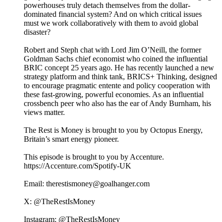
powerhouses truly detach themselves from the dollar-
dominated financial system? And on which critical issues
must we work collaboratively with them to avoid global
disaster?
Robert and Steph chat with Lord Jim O’Neill, the former
Goldman Sachs chief economist who coined the influential
BRIC concept 25 years ago. He has recently launched a new
strategy platform and think tank, BRICS+ Thinking, designed
to encourage pragmatic entente and policy cooperation with
these fast-growing, powerful economies. As an influential
crossbench peer who also has the ear of Andy Burnham, his
views matter.
The Rest is Money is brought to you by Octopus Energy,
Britain’s smart energy pioneer.
This episode is brought to you by Accenture.
https://Accenture.com/Spotify-UK
Email: ⁠⁠⁠⁠⁠⁠⁠⁠⁠⁠⁠⁠⁠⁠⁠⁠⁠⁠⁠⁠⁠⁠⁠⁠⁠⁠⁠⁠⁠⁠⁠⁠⁠⁠⁠⁠⁠the⁠⁠⁠⁠⁠⁠⁠⁠⁠⁠⁠⁠⁠⁠⁠⁠⁠⁠⁠⁠⁠⁠⁠⁠⁠⁠⁠⁠⁠⁠⁠⁠⁠⁠⁠⁠⁠⁠⁠⁠⁠⁠⁠restismoney@goalhanger.com⁠⁠⁠⁠⁠⁠⁠⁠⁠⁠⁠⁠⁠⁠⁠⁠⁠⁠⁠⁠⁠⁠⁠⁠⁠⁠⁠⁠⁠⁠⁠⁠⁠⁠⁠⁠⁠⁠⁠⁠⁠⁠⁠⁠⁠⁠⁠⁠⁠⁠⁠⁠⁠⁠⁠⁠⁠⁠⁠⁠⁠⁠⁠⁠⁠⁠⁠⁠⁠⁠⁠⁠⁠⁠⁠⁠⁠⁠⁠⁠
X: ⁠⁠⁠⁠⁠⁠⁠⁠⁠⁠⁠⁠⁠⁠⁠⁠⁠⁠⁠⁠⁠⁠⁠⁠⁠⁠⁠⁠⁠⁠⁠⁠⁠⁠⁠⁠⁠⁠⁠⁠⁠⁠⁠⁠⁠⁠⁠⁠⁠⁠⁠⁠⁠⁠⁠⁠⁠⁠⁠⁠⁠⁠⁠⁠⁠⁠⁠⁠⁠⁠⁠⁠⁠⁠⁠⁠⁠⁠⁠⁠@TheRestIsMoney⁠⁠⁠⁠⁠⁠⁠⁠⁠⁠⁠⁠⁠⁠⁠⁠⁠⁠⁠⁠⁠⁠⁠⁠⁠⁠⁠⁠⁠⁠⁠⁠⁠⁠⁠⁠⁠⁠⁠⁠⁠⁠⁠⁠⁠⁠⁠⁠⁠⁠⁠⁠⁠⁠⁠⁠⁠⁠⁠⁠⁠⁠⁠⁠⁠⁠⁠⁠⁠⁠⁠⁠⁠⁠⁠⁠⁠⁠⁠⁠
Instagram: ⁠⁠⁠⁠⁠⁠⁠⁠⁠⁠⁠⁠⁠⁠⁠⁠⁠⁠⁠⁠⁠⁠⁠⁠⁠⁠⁠⁠⁠⁠⁠⁠⁠⁠⁠⁠⁠⁠⁠⁠⁠⁠⁠⁠⁠⁠⁠⁠⁠⁠⁠⁠⁠⁠⁠⁠⁠⁠⁠⁠⁠⁠⁠⁠⁠⁠⁠⁠⁠⁠⁠⁠⁠⁠⁠⁠⁠⁠⁠⁠@TheRestIsMoney⁠⁠⁠⁠⁠⁠⁠⁠⁠⁠⁠⁠⁠⁠⁠⁠⁠⁠⁠⁠⁠⁠⁠⁠⁠⁠⁠⁠⁠⁠⁠⁠⁠⁠⁠⁠⁠⁠⁠⁠⁠⁠⁠⁠⁠⁠⁠⁠⁠⁠⁠⁠⁠⁠⁠⁠⁠⁠⁠⁠⁠⁠⁠⁠⁠⁠⁠⁠⁠⁠⁠⁠⁠⁠⁠⁠⁠⁠⁠⁠