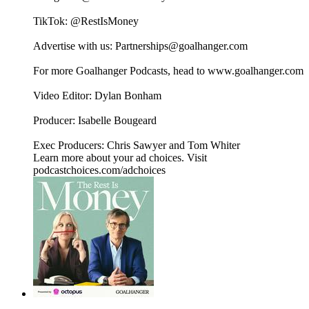
TikTok: ⁠⁠⁠⁠⁠⁠⁠⁠⁠⁠⁠⁠⁠⁠⁠⁠⁠⁠⁠⁠⁠⁠⁠⁠⁠⁠⁠⁠⁠⁠⁠⁠⁠⁠⁠⁠⁠⁠⁠⁠⁠⁠⁠⁠⁠⁠⁠⁠⁠⁠⁠⁠⁠⁠⁠⁠⁠⁠⁠⁠⁠⁠⁠⁠⁠⁠⁠⁠⁠⁠⁠⁠⁠⁠⁠⁠⁠⁠⁠⁠@RestIsMoney⁠⁠⁠⁠⁠⁠⁠⁠⁠⁠⁠⁠⁠⁠⁠⁠⁠⁠⁠⁠⁠⁠⁠⁠⁠⁠⁠⁠⁠⁠⁠⁠⁠⁠⁠⁠⁠⁠⁠⁠⁠⁠⁠⁠⁠⁠⁠⁠⁠⁠⁠⁠⁠⁠⁠⁠⁠⁠⁠⁠⁠⁠⁠⁠⁠⁠⁠⁠⁠⁠⁠⁠
Advertise with us: ⁠⁠⁠⁠⁠⁠⁠⁠⁠⁠⁠⁠⁠⁠⁠⁠⁠⁠⁠⁠⁠⁠⁠⁠⁠⁠⁠⁠⁠Partnerships@goalhanger.com⁠
For more Goalhanger Podcasts, head to ⁠www.goalhanger.com⁠
Video Editor: Dylan Bonham
Producer: Isabelle Bougeard
Exec Producers: Chris Sawyer and Tom Whiter
Learn more about your ad choices. Visit
podcastchoices.com/adchoices