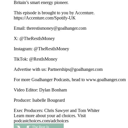
Britain’s smart energy pioneer.
This episode is brought to you by Accenture.
https://Accenture.com/Spotify-UK
Email: ⁠⁠⁠⁠⁠⁠⁠⁠⁠⁠⁠⁠⁠⁠⁠⁠⁠⁠⁠⁠⁠⁠⁠⁠⁠⁠⁠⁠⁠⁠⁠⁠⁠⁠⁠⁠⁠the⁠⁠⁠⁠⁠⁠⁠⁠⁠⁠⁠⁠⁠⁠⁠⁠⁠⁠⁠⁠⁠⁠⁠⁠⁠⁠⁠⁠⁠⁠⁠⁠⁠⁠⁠⁠⁠⁠⁠⁠⁠⁠⁠restismoney@goalhanger.com⁠⁠⁠⁠⁠⁠⁠⁠⁠⁠⁠⁠⁠⁠⁠⁠⁠⁠⁠⁠⁠⁠⁠⁠⁠⁠⁠⁠⁠⁠⁠⁠⁠⁠⁠⁠⁠⁠⁠⁠⁠⁠⁠⁠⁠⁠⁠⁠⁠⁠⁠⁠⁠⁠⁠⁠⁠⁠⁠⁠⁠⁠⁠⁠⁠⁠⁠⁠⁠⁠⁠⁠⁠⁠⁠⁠⁠⁠⁠⁠
X: ⁠⁠⁠⁠⁠⁠⁠⁠⁠⁠⁠⁠⁠⁠⁠⁠⁠⁠⁠⁠⁠⁠⁠⁠⁠⁠⁠⁠⁠⁠⁠⁠⁠⁠⁠⁠⁠⁠⁠⁠⁠⁠⁠⁠⁠⁠⁠⁠⁠⁠⁠⁠⁠⁠⁠⁠⁠⁠⁠⁠⁠⁠⁠⁠⁠⁠⁠⁠⁠⁠⁠⁠⁠⁠⁠⁠⁠⁠⁠⁠@TheRestIsMoney⁠⁠⁠⁠⁠⁠⁠⁠⁠⁠⁠⁠⁠⁠⁠⁠⁠⁠⁠⁠⁠⁠⁠⁠⁠⁠⁠⁠⁠⁠⁠⁠⁠⁠⁠⁠⁠⁠⁠⁠⁠⁠⁠⁠⁠⁠⁠⁠⁠⁠⁠⁠⁠⁠⁠⁠⁠⁠⁠⁠⁠⁠⁠⁠⁠⁠⁠⁠⁠⁠⁠⁠⁠⁠⁠⁠⁠⁠⁠⁠
Instagram: ⁠⁠⁠⁠⁠⁠⁠⁠⁠⁠⁠⁠⁠⁠⁠⁠⁠⁠⁠⁠⁠⁠⁠⁠⁠⁠⁠⁠⁠⁠⁠⁠⁠⁠⁠⁠⁠⁠⁠⁠⁠⁠⁠⁠⁠⁠⁠⁠⁠⁠⁠⁠⁠⁠⁠⁠⁠⁠⁠⁠⁠⁠⁠⁠⁠⁠⁠⁠⁠⁠⁠⁠⁠⁠⁠⁠⁠⁠⁠⁠@TheRestIsMoney⁠⁠⁠⁠⁠⁠⁠⁠⁠⁠⁠⁠⁠⁠⁠⁠⁠⁠⁠⁠⁠⁠⁠⁠⁠⁠⁠⁠⁠⁠⁠⁠⁠⁠⁠⁠⁠⁠⁠⁠⁠⁠⁠⁠⁠⁠⁠⁠⁠⁠⁠⁠⁠⁠⁠⁠⁠⁠⁠⁠⁠⁠⁠⁠⁠⁠⁠⁠⁠⁠⁠⁠⁠⁠⁠⁠⁠⁠⁠⁠
TikTok: ⁠⁠⁠⁠⁠⁠⁠⁠⁠⁠⁠⁠⁠⁠⁠⁠⁠⁠⁠⁠⁠⁠⁠⁠⁠⁠⁠⁠⁠⁠⁠⁠⁠⁠⁠⁠⁠⁠⁠⁠⁠⁠⁠⁠⁠⁠⁠⁠⁠⁠⁠⁠⁠⁠⁠⁠⁠⁠⁠⁠⁠⁠⁠⁠⁠⁠⁠⁠⁠⁠⁠⁠⁠⁠⁠⁠⁠⁠⁠⁠@RestIsMoney⁠⁠⁠⁠⁠⁠⁠⁠⁠⁠⁠⁠⁠⁠⁠⁠⁠⁠⁠⁠⁠⁠⁠⁠⁠⁠⁠⁠⁠⁠⁠⁠⁠⁠⁠⁠⁠⁠⁠⁠⁠⁠⁠⁠⁠⁠⁠⁠⁠⁠⁠⁠⁠⁠⁠⁠⁠⁠⁠⁠⁠⁠⁠⁠⁠⁠⁠⁠⁠⁠⁠⁠
Advertise with us: ⁠⁠⁠⁠⁠⁠⁠⁠⁠⁠⁠⁠⁠⁠⁠⁠⁠⁠⁠⁠⁠⁠⁠⁠⁠⁠⁠⁠⁠Partnerships@goalhanger.com⁠
For more Goalhanger Podcasts, head to ⁠www.goalhanger.com⁠
Video Editor: Dylan Bonham
Producer: Isabelle Bougeard
Exec Producers: Chris Sawyer and Tom Whiter
Learn more about your ad choices. Visit
podcastchoices.com/adchoices