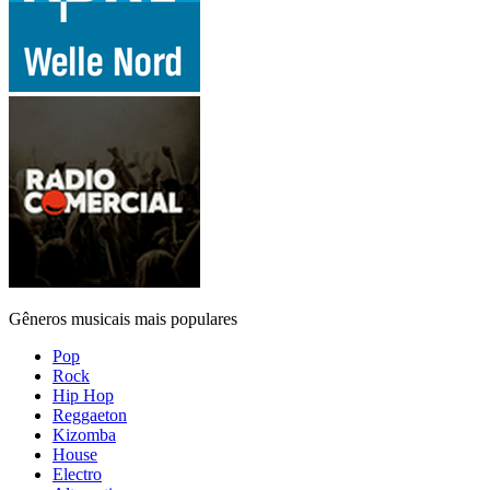
Gêneros musicais mais populares
Pop
Rock
Hip Hop
Reggaeton
Kizomba
House
Electro