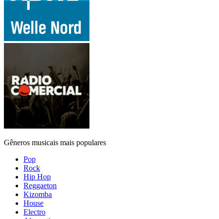
Gêneros musicais mais populares
Pop
Rock
Hip Hop
Reggaeton
Kizomba
House
Electro