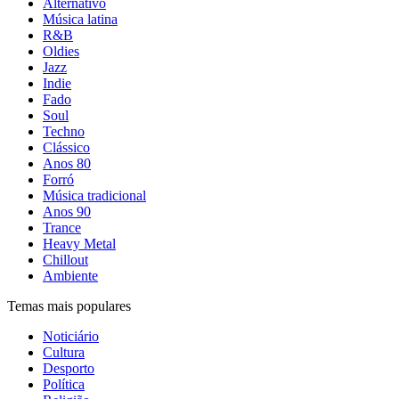
Alternativo
Música latina
R&B
Oldies
Jazz
Indie
Fado
Soul
Techno
Clássico
Anos 80
Forró
Música tradicional
Anos 90
Trance
Heavy Metal
Chillout
Ambiente
Temas mais populares
Noticiário
Cultura
Desporto
Política