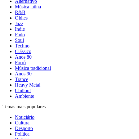
Alternativo
Música latina
R&B
Oldies
Jazz
Indie
Fado
Soul
Techno
Clássico
Anos 80
Forró
Música tradicional
Anos 90
Trance
Heavy Metal
Chillout
Ambiente
Temas mais populares
Noticiário
Cultura
Desporto
Política