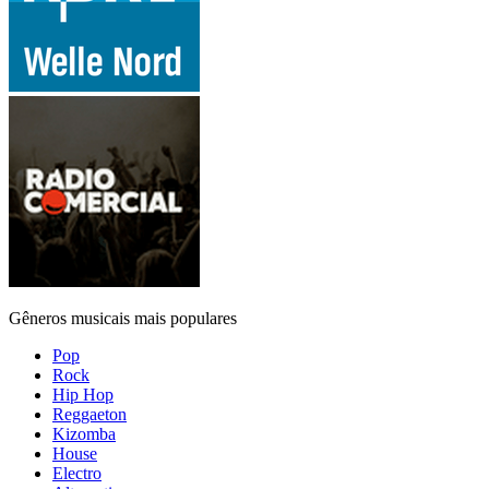
Gêneros musicais mais populares
Pop
Rock
Hip Hop
Reggaeton
Kizomba
House
Electro