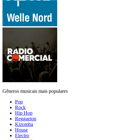
Gêneros musicais mais populares
Pop
Rock
Hip Hop
Reggaeton
Kizomba
House
Electro