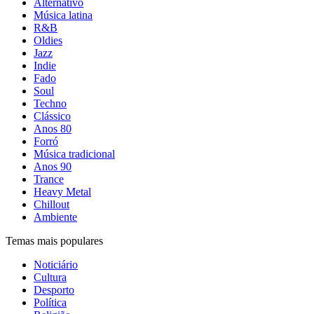
Alternativo
Música latina
R&B
Oldies
Jazz
Indie
Fado
Soul
Techno
Clássico
Anos 80
Forró
Música tradicional
Anos 90
Trance
Heavy Metal
Chillout
Ambiente
Temas mais populares
Noticiário
Cultura
Desporto
Política