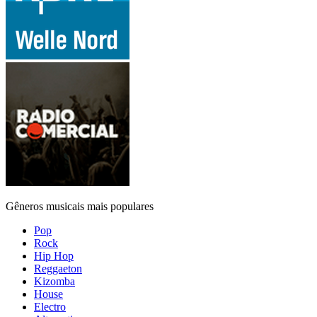
Gêneros musicais mais populares
Pop
Rock
Hip Hop
Reggaeton
Kizomba
House
Electro