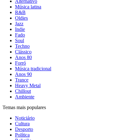
Alternativo
Música latina
R&B
Oldies
Jazz
Indie
Fado
Soul
Techno
Clássico
Anos 80
Forró
Música tradicional
Anos 90
Trance
Heavy Metal
Chillout
Ambiente
Temas mais populares
Noticiário
Cultura
Desporto
Política