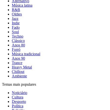
Alternativo
Música latina
R&B
Oldies
Jazz
Indie
Fado
Soul
Techno
Clássico
Anos 80
Forró
Música tradicional
Anos 90
Trance
Heavy Metal
Chillout
Ambiente
Temas mais populares
Noticiário
Cultura
Desporto
Política