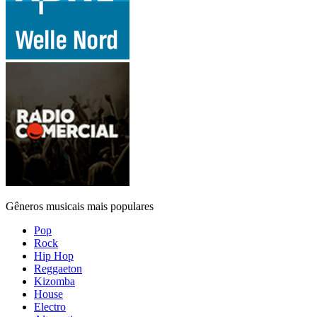
Gêneros musicais mais populares
Pop
Rock
Hip Hop
Reggaeton
Kizomba
House
Electro