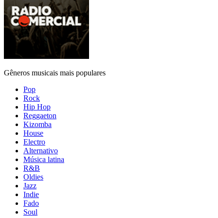
Gêneros musicais mais populares
Pop
Rock
Hip Hop
Reggaeton
Kizomba
House
Electro
Alternativo
Música latina
R&B
Oldies
Jazz
Indie
Fado
Soul