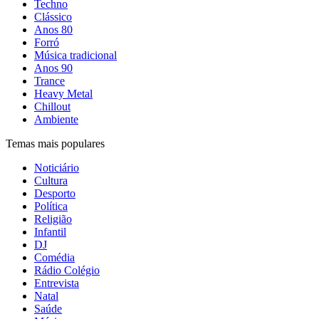
Techno
Clássico
Anos 80
Forró
Música tradicional
Anos 90
Trance
Heavy Metal
Chillout
Ambiente
Temas mais populares
Noticiário
Cultura
Desporto
Política
Religião
Infantil
DJ
Comédia
Rádio Colégio
Entrevista
Natal
Saúde