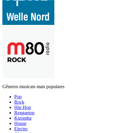
Gêneros musicais mais populares
Pop
Rock
Hip Hop
Reggaeton
Kizomba
House
Electro