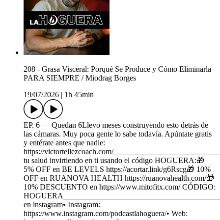
208 - Grasa Visceral: Porqué Se Produce y Cómo Eliminarla
PARA SIEMPRE / Miodrag Borges
19/07/2026
|
1h 45min
EP. 6 — Quedan 6Llevo meses construyendo esto detrás de
las cámaras. Muy poca gente lo sabe todavía. Apúntate gratis
y entérate antes que nadie:
https://victortellezcoach.com/________________________
tu salud invirtiendo en ti usando el código HOGUERA:🎁
5% OFF en BE LEVELS https://acortar.link/g6Rscg🎁 10%
OFF en RUANOVA HEALTH https://ruanovahealth.com/🎁
10% DESCUENTO en https://www.mitofitx.com/ CÓDIGO:
HOGUERA_________________________________________
en instagram• Instagram:
https://www.instagram.com/podcastlahoguera/• Web: