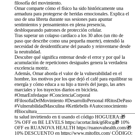
filosofía del movimiento.
Omar comparte cómo el físico ha sido históricamente una
armadura para protegerse de heridas emocionales. Explica el
uso de una libreta durante sus sesiones para apuntar
sentimientos y pensamientos en plena presencia,
desbloqueando patrones de protección celular.
Tras superar un colapso cardíaco a los 30 años (un rito de
paso que describe como una pequeña muerte), entendió la
necesidad de desidentificarse del pasado y reinventarse desde
la neutralidad.
Descubre qué significa entrenar desde el error y por qué la
acumulación de repeticiones desiguales genera la verdadera
excelencia motriz.
Además, Omar aborda el valor de la vulnerabilidad en el
hombre, los motivos por los que dejó el café para equilibrar su
energía y cómo educa a su hijo a través del juego, las artes
marciales y los trayectos diarios en bicicleta.
#OmarEnfedaque #ConcienciaCorporal
#FilosofiaDelMovimiento #DesarrolloPersonal #RitosDePaso
#VulnerabilidadMasculina #Kettlebells #Autoconocimiento
#Biocultura________________________________________
tu salud invirtiendo en ti usando el código HOGUERA:🎁
5% OFF en BE LEVELS https://acortar.link/g6Rscg🎁 10%
OFF en RUANOVA HEALTH https://ruanovahealth.com/🎁
10% DESCUENTO en https://www.mitofitx.com/ CÓDIGO: