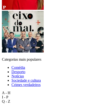
Categorias mais populares
Comédia
Desporto
Notícias
Sociedade e cultura
Crimes verdadeiros
A - H
I - P
Q - Z