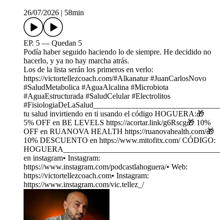
26/07/2026
|
58min
EP. 5 — Quedan 5
Podía haber seguido haciendo lo de siempre. He decidido no
hacerlo, y ya no hay marcha atrás.
Los de la lista serán los primeros en verlo:
https://victortellezcoach.com/#Alkanatur #JuanCarlosNovo
#SaludMetabolica #AguaAlcalina #Microbiota
#AguaEstructurada #SaludCelular #Electrolitos
#FisiologiaDeLaSalud_______________________________
tu salud invirtiendo en ti usando el código HOGUERA:🎁
5% OFF en BE LEVELS https://acortar.link/g6Rscg🎁 10%
OFF en RUANOVA HEALTH https://ruanovahealth.com/🎁
10% DESCUENTO en https://www.mitofitx.com/ CÓDIGO:
HOGUERA_________________________________________
en instagram• Instagram:
https://www.instagram.com/podcastlahoguera/• Web:
https://victortellezcoach.com• Instagram:
https://www.instagram.com/vic.tellez_/