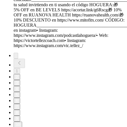
tu salud invirtiendo en ti usando el código HOGUERA:🎁
5% OFF en BE LEVELS https://acortar.link/g6Rscg🎁 10%
OFF en RUANOVA HEALTH https://ruanovahealth.com/🎁
10% DESCUENTO en https://www.mitofitx.com/ CÓDIGO:
HOGUERA_________________________________________
en instagram• Instagram:
https://www.instagram.com/podcastlahoguera/• Web:
https://victortellezcoach.com• Instagram:
https://www.instagram.com/vic.tellez_/
1
2
3
4
5
6
7
8
9
10