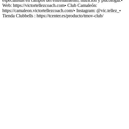
especialistas en campos del entrenamiento, nutrición y psicología.•
Web: https://victortellezcoach.com• Club Camaleón:
https://camaleon.victortellezcoach.com/• Instagram: @vic.tellez_•
Tienda Clubbells : https://tcenter.es/producto/tmov-club/
Sítio Web de podcast