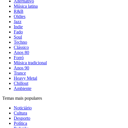
Alternativo
Música latina
R&B
Oldies
Jazz
Indie
Fado
Soul
Techno
Clássico
Anos 80
Forró
Música tradicional
Anos 90
Trance
Heavy Metal
Chillout
Ambiente
Temas mais populares
Noticiário
Cultura
Desporto
Política