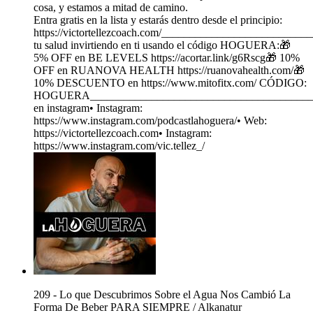
cosa, y estamos a mitad de camino.
Entra gratis en la lista y estarás dentro desde el principio:
https://victortellezcoach.com/________________________
tu salud invirtiendo en ti usando el código HOGUERA:🎁
5% OFF en BE LEVELS https://acortar.link/g6Rscg🎁 10%
OFF en RUANOVA HEALTH https://ruanovahealth.com/🎁
10% DESCUENTO en https://www.mitofitx.com/ CÓDIGO:
HOGUERA_________________________________________
en instagram• Instagram:
https://www.instagram.com/podcastlahoguera/• Web:
https://victortellezcoach.com• Instagram:
https://www.instagram.com/vic.tellez_/
209 - Lo que Descubrimos Sobre el Agua Nos Cambió La
Forma De Beber PARA SIEMPRE / Alkanatur