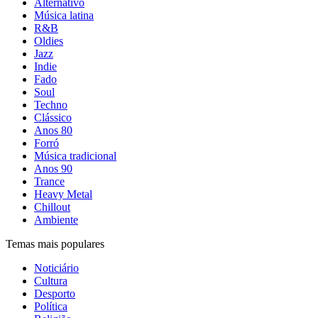
Alternativo
Música latina
R&B
Oldies
Jazz
Indie
Fado
Soul
Techno
Clássico
Anos 80
Forró
Música tradicional
Anos 90
Trance
Heavy Metal
Chillout
Ambiente
Temas mais populares
Noticiário
Cultura
Desporto
Política