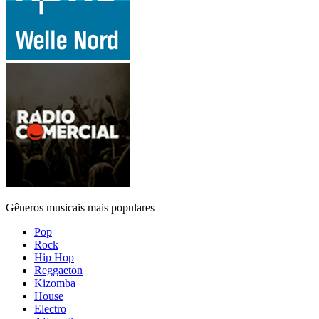
Gêneros musicais mais populares
Pop
Rock
Hip Hop
Reggaeton
Kizomba
House
Electro